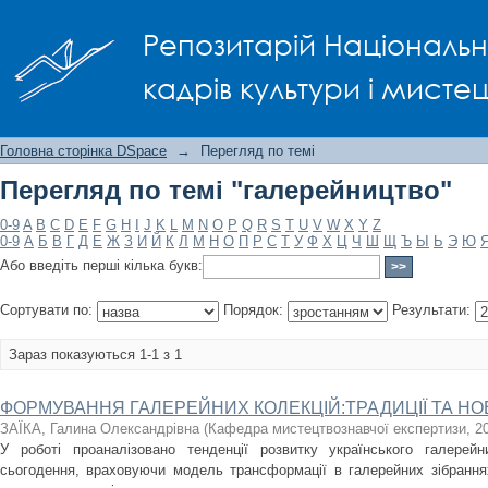
Перегляд по темі "галерейництво"
Репозитарій Національно
кадрів культури і мисте
Головна сторінка DSpace
→
Перегляд по темі
Перегляд по темі "галерейництво"
0-9
A
B
C
D
E
F
G
H
I
J
K
L
M
N
O
P
Q
R
S
T
U
V
W
X
Y
Z
0-9
А
Б
В
Г
Д
Е
Ж
З
И
Й
К
Л
М
Н
О
П
Р
С
Т
У
Ф
Х
Ц
Ч
Ш
Щ
Ъ
Ы
Ь
Э
Ю
Або введіть перші кілька букв:
Сортувати по:
Порядок:
Результати:
Зараз показуються 1-1 з 1
ФОРМУВАННЯ ГАЛЕРЕЙНИХ КОЛЕКЦІЙ:ТРАДИЦІЇ ТА Н
ЗАЇКА, Галина Олександрівна
(
Кафедра мистецтвознавчої експертизи
,
2
У роботі проаналізовано тенденції розвитку українського галерей
сьогодення, враховуючи модель трансформації в галерейних зібраннях