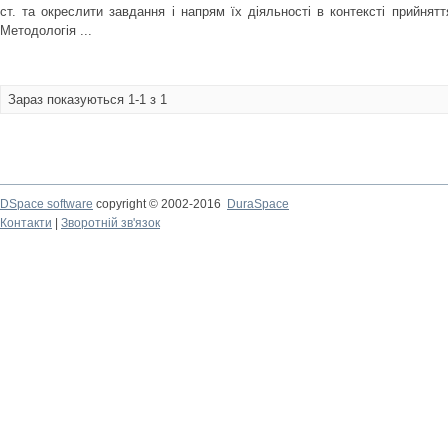
ст. та окреслити завдання і напрям їх діяльності в контексті прийнят
Методологія ...
Зараз показуються 1-1 з 1
DSpace software
copyright © 2002-2016
DuraSpace
Контакти
|
Зворотній зв'язок