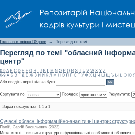
Перегляд по темі "обласний інформ
Репозитарій Національно
кадрів культури і мисте
Головна сторінка DSpace
→
Перегляд по темі
Перегляд по темі "обласний інформ
центр"
0-9
A
B
C
D
E
F
G
H
I
J
K
L
M
N
O
P
Q
R
S
T
U
V
W
X
Y
Z
0-9
А
Б
В
Г
Д
Е
Ж
З
И
Й
К
Л
М
Н
О
П
Р
С
Т
У
Ф
Х
Ц
Ч
Ш
Щ
Ъ
Ы
Ь
Э
Ю
Або введіть перші кілька букв:
Сортувати по:
Порядок:
Результати:
Зараз показуються 1-1 з 1
Сучасні обласні інформаційно-аналітичні центри: структурн
Палій, Сергій Васильович
(
2022
)
Мета статті – виявити структурно-функціональні особливості обласних і