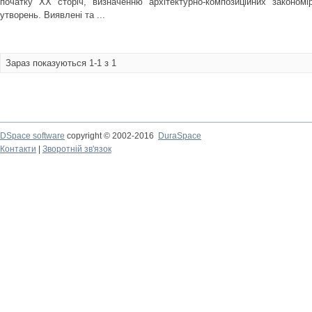
початку ХХ сторіч, визначенню архітектурно-композиційних закономі
утворень. Виявлені та ...
Зараз показуються 1-1 з 1
DSpace software
copyright © 2002-2016
DuraSpace
Контакти
|
Зворотній зв'язок