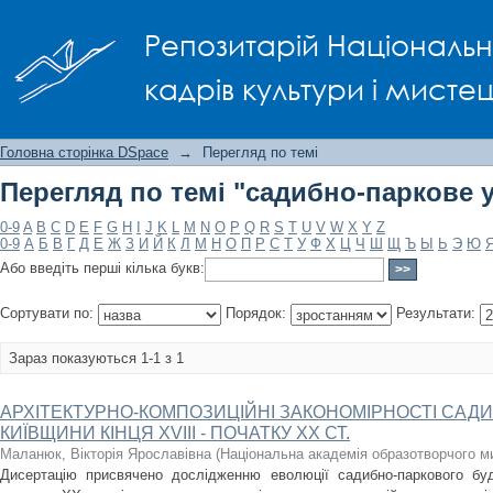
Перегляд по темі "садибно-паркове 
Репозитарій Національно
кадрів культури і мисте
Головна сторінка DSpace
→
Перегляд по темі
Перегляд по темі "садибно-паркове 
0-9
A
B
C
D
E
F
G
H
I
J
K
L
M
N
O
P
Q
R
S
T
U
V
W
X
Y
Z
0-9
А
Б
В
Г
Д
Е
Ж
З
И
Й
К
Л
М
Н
О
П
Р
С
Т
У
Ф
Х
Ц
Ч
Ш
Щ
Ъ
Ы
Ь
Э
Ю
Або введіть перші кілька букв:
Сортувати по:
Порядок:
Результати:
Зараз показуються 1-1 з 1
АРХІТЕКТУРНО-КОМПОЗИЦІЙНІ ЗАКОНОМІРНОСТІ САД
КИЇВЩИНИ КІНЦЯ ХVІІІ - ПОЧАТКУ ХХ СТ.
Маланюк, Вікторія Ярославівна
(
Національна академія образотворчого ми
Дисертацію присвячено дослідженню еволюції садибно-паркового буді