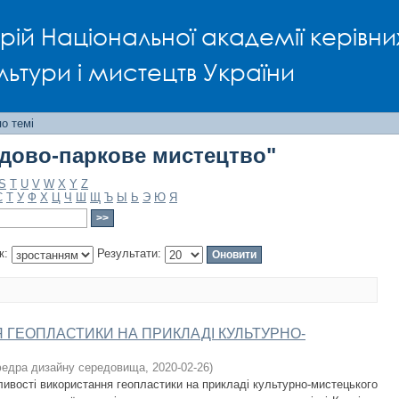
адово-паркове мистецтво"
рій Національної академії керівни
льтури і мистецтв України
о темі
адово-паркове мистецтво"
S
T
U
V
W
X
Y
Z
С
Т
У
Ф
Х
Ц
Ч
Ш
Щ
Ъ
Ы
Ь
Э
Ю
Я
к:
Результати:
 ГЕОПЛАСТИКИ НА ПРИКЛАДІ КУЛЬТУРНО-
едра дизайну середовища
,
2020-02-26
)
ливості використання геопластики на прикладі культурно-мистецького