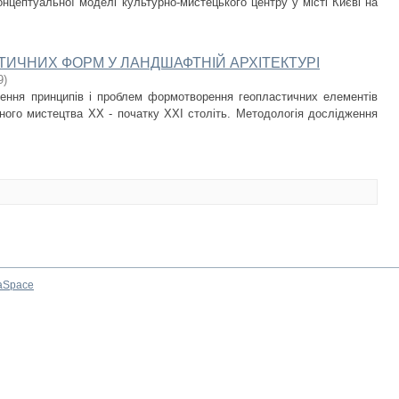
онцептуальної моделі культурно-мистецького центру у місті Києві на
СТИЧНИХ ФОРМ У ЛАНДШАФТНІЙ АРХІТЕКТУРІ
9
)
ення принципів і проблем формотворення геопластичних елементів
ого мистецтва ХХ - початку ХХІ століть. Методологія дослідження
aSpace