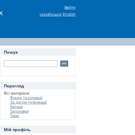
Ввійти
х
українська
English
Пошук
Перегляд
Всі матеріали
Фонди та колекції
За датою публикації
Автори
Заголовки
Теми
Мій профіль