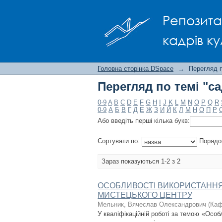
Перегляд по темі "с
Репозита
кадрів ку
Головна сторінка DSpace
→
Перегляд п
Перегляд по темі "с
0-9
A
B
C
D
E
F
G
H
I
J
K
L
M
N
O
P
Q
R
0-9
А
Б
В
Г
Д
Е
Ж
З
И
Й
К
Л
М
Н
О
П
Р
Або введіть перші кілька букв:
Сортувати по:
Порядо
Зараз показуються 1-2 з 2
ОСОБЛИВОСТІ ВИКОРИСТАННЯ
МИСТЕЦЬКОГО ЦЕНТРУ
Мельник, Вячеслав Олександрович
(
Каф
У кваліфікаційній роботі за темою «Особ