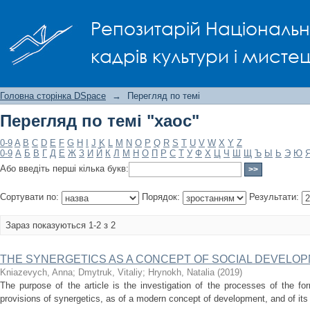
Перегляд по темі "хаос"
Репозитарій Національно
кадрів культури і мисте
Головна сторінка DSpace
→
Перегляд по темі
Перегляд по темі "хаос"
0-9
A
B
C
D
E
F
G
H
I
J
K
L
M
N
O
P
Q
R
S
T
U
V
W
X
Y
Z
0-9
А
Б
В
Г
Д
Е
Ж
З
И
Й
К
Л
М
Н
О
П
Р
С
Т
У
Ф
Х
Ц
Ч
Ш
Щ
Ъ
Ы
Ь
Э
Ю
Або введіть перші кілька букв:
Сортувати по:
Порядок:
Результати:
Зараз показуються 1-2 з 2
THE SYNERGETICS AS A CONCEPT OF SOCIAL DEVELO
Kniazevych, Anna
;
Dmytruk, Vitaliy
;
Hrynokh, Natalia
(
2019
)
The purpose of the article is the investigation of the processes of the f
provisions of synergetics, as of a modern concept of development, and of its p