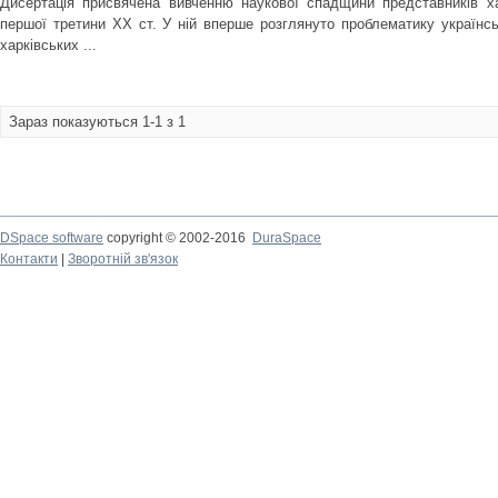
Дисертація присвячена вивченню наукової спадщини представників ха
першої третини XX ст. У ній вперше розглянуто проблематику українсь
харківських ...
Зараз показуються 1-1 з 1
DSpace software
copyright © 2002-2016
DuraSpace
Контакти
|
Зворотній зв'язок