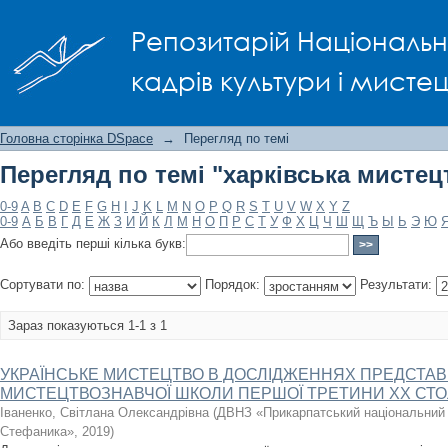
Перегляд по темі "харківська мисте
Репозитарій Національно
кадрів культури і мисте
Головна сторінка DSpace
→
Перегляд по темі
Перегляд по темі "харківська мисте
0-9
A
B
C
D
E
F
G
H
I
J
K
L
M
N
O
P
Q
R
S
T
U
V
W
X
Y
Z
0-9
А
Б
В
Г
Д
Е
Ж
З
И
Й
К
Л
М
Н
О
П
Р
С
Т
У
Ф
Х
Ц
Ч
Ш
Щ
Ъ
Ы
Ь
Э
Ю
Або введіть перші кілька букв:
Сортувати по:
Порядок:
Результати:
Зараз показуються 1-1 з 1
УКРАЇНСЬКЕ МИСТЕЦТВО В ДОСЛІДЖЕННЯХ ПРЕДСТАВН
МИСТЕЦТВОЗНАВЧОЇ ШКОЛИ ПЕРШОЇ ТРЕТИНИ XX СТО
Іваненко, Світлана Олександрівна
(
ДВНЗ «Прикарпатський національний 
Стефаника»
,
2019
)