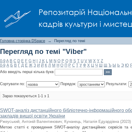
Перегляд по темі "Viber"
Репозитарій Національно
кадрів культури і мисте
Головна сторінка DSpace
→
Перегляд по темі
Перегляд по темі "Viber"
0-9
A
B
C
D
E
F
G
H
I
J
K
L
M
N
O
P
Q
R
S
T
U
V
W
X
Y
Z
0-9
А
Б
В
Г
Д
Е
Ж
З
И
Й
К
Л
М
Н
О
П
Р
С
Т
У
Ф
Х
Ц
Ч
Ш
Щ
Ъ
Ы
Ь
Э
Ю
Або введіть перші кілька букв:
Сортувати по:
Порядок:
Результати:
Зараз показуються 1-1 з 1
SWOT-аналіз дистанційного бібліотечно-інформаційного обс
закладів вищої освіти України
Ржеуський, Антоній Валентинович
;
Кунанець, Наталія Едуардівна
(
2023
)
Метою статті є проведення SWOT-аналізу дистанційних сервісів та е