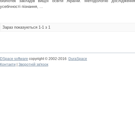
бібліотек закладів вищої освіти України. Методологію дослідженн
усебічності пізнання, ...
Зараз показуються 1-1 з 1
DSpace software
copyright © 2002-2016
DuraSpace
Контакти
|
Зворотній зв'язок