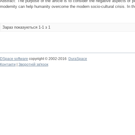
Abstract: The purpose of the article is to consider the negative aspects o
modernity can help humanity overcome the modern socio-cultural crisis. In the
Зараз показуються 1-1 з 1
DSpace software
copyright © 2002-2016
DuraSpace
Контакти
|
Зворотній зв'язок