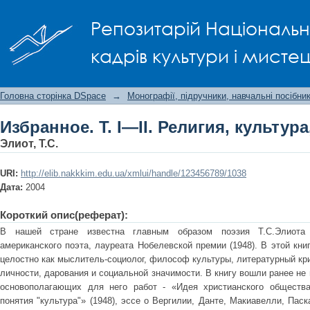
Избранное. Т. I—II. Религия, культура
Репозитарій Національно
кадрів культури і мисте
Головна сторінка DSpace
→
Монографії, підручники, навчальні посібни
Избранное. Т. I—II. Религия, культур
Элиот, Т.С.
URI:
http://elib.nakkkim.edu.ua/xmlui/handle/123456789/1038
Дата:
2004
Короткий опис(реферат):
В нашей стране известна главным образом поэзия Т.С.Элиота (
американского поэта, лауреата Нобелевской премии (1948). В этой кни
целостно как мыслитель-социолог, философ культуры, литературный кри
личности, дарования и социальной значимости. В книгу вошли ранее не
основополагающих для него работ - «Идея христианского общества
понятия "культура"» (1948), эссе о Вергилии, Данте, Макиавелли, Паск