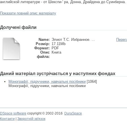
английской литературе - от Шекспи-' ра, Донна, Драйдена до Суинберна.
Показати повний опис матеріалу
Долучені файли
Name:
Элиот Т.С. Избранное. ...
Перег
Розмір:
17.11Mb
Формат:
PDF
Опис
Книга
файла:
Даний матеріал зустрічається у наступних фондах
Монографії, підручники, навчальні посібники
[1064]
Монографії, підручники, навчальні посібники
DSpace software
copyright © 2002-2016
DuraSpace
Контакти
|
Зворотній зв'язок