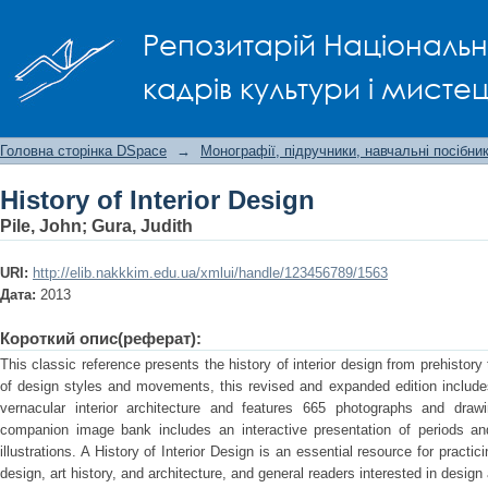
History of Interior Design
Репозитарій Національно
кадрів культури і мисте
Головна сторінка DSpace
→
Монографії, підручники, навчальні посібни
History of Interior Design
Pile, John
;
Gura, Judith
URI:
http://elib.nakkkim.edu.ua/xmlui/handle/123456789/1563
Дата:
2013
Короткий опис(реферат):
This classic reference presents the history of interior design from prehistory
of design styles and movements, this revised and expanded edition includ
vernacular interior architecture and features 665 photographs and drawi
companion image bank includes an interactive presentation of periods an
illustrations. A History of Interior Design is an essential resource for practic
design, art history, and architecture, and general readers interested in design