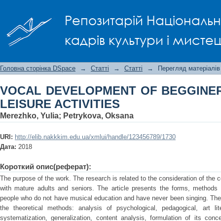
VOCAL DEVELOPMENT OF BEGGINER SIN
Репозитарій Національно
кадрів культури і мисте
Головна сторінка DSpace
→
Статті
→
Статті
→
Перегляд матеріалів
VOCAL DEVELOPMENT OF BEGGINER
LEISURE ACTIVITIES
Merezhko, Yulia
;
Petrykova, Oksana
URI:
http://elib.nakkkim.edu.ua/xmlui/handle/123456789/1730
Дата:
2018
Короткий опис(реферат):
The purpose of the work. The research is related to the consideration of the c
with mature adults and seniors. The article presents the forms, methods
people who do not have musical education and have never been singing. The 
the theoretical methods: analysis of psychological, pedagogical, art li
systematization, generalization, content analysis, formulation of its con