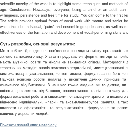
scientific novelty of the work is to highlight some techniques and methods of
age. Conclusions. Nowadays, everyone, being a child or an adult can l
willingness, persistence and free time for study. You can come to the first le
The article provides optimal forms of vocal work with mature and senior begi
which includes individual, "pairs" and ensemble group lessons, as well as me
effectiveness of the formation and development of vocal-performing skills and 
Суть розробки, основні результати:
Мета роботи. Дослідження пов’язане з розглядом змісту організації в
зрілого та похилого віку. У статті представлені форми, методи та прий
мають музичної освіти та ніколи не займалися співом. Методологія 
теоретичних методів: аналіз психолого-педагогічної, мистецтвознавчої 
систематизація, узагальнення, контент-аналіз, формулювання його кон
Наукова новизна роботи полягає у висвітлені деяких прийомів та
означеного віку.Висновки. В наш час кожна людина, чи то дитина, ч
співати, це залежить від бажання, наполегливості та вільного часу для
форми вокальної роботи зі співаками- початківцями зрілого та похилого в
віднесено індивідуальні, «парні» та ансамблево-групові заняття, а т
впливати на ефективність та результативність формування та розвит
навичок у дорослих людей..
Показати повний опис матеріалу