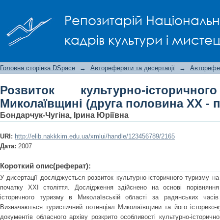
Розвиток культурно-історичного тур
Репозитарій Національно
- початок ХХІ ст.)
кадрів культури і мисте
Головна сторінка DSpace
→
Автореферати та дисертації
→
Авторефе
Розвиток культурно-історичн
Миколаївщині (друга половина ХХ - по
Бондарчук-Чугіна, Ірина Юріївна
URI:
http://elib.nakkkim.edu.ua/xmlui/handle/123456789/2165
Дата:
2007
Короткий опис(реферат):
У дисертації досліджується розвиток культурно-історичного туризму н
початку ХХІ століття. Дослідження здійснено на основі порівняння
історичного туризму в Миколаївській області за радянських часів
Визначаються туристичний потенціал Миколаївщини та його історико-ку
документів обласного архіву розкрито особливості культурно-історичн