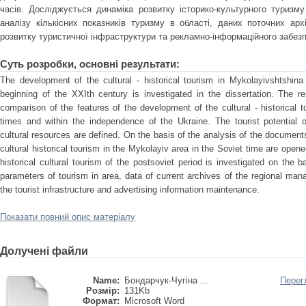
часів. Досліджується динаміка розвитку історико-культурного туризму
аналізу кількісних показників туризму в області, даних поточних арх
розвитку туристичної інфраструктури та рекламно-інформаційного забез
Суть розробки, основні результати:
The development of the cultural - historical tourism in Mykolayivshtshina
beginning of the ХХIth century is investigated in the dissertation. The r
comparison of the features of the development of the cultural - historical 
times and within the independence of the Ukraine. The tourist potential o
cultural resources are defined. On the basis of the analysis of the documents
cultural historical tourism in the Mykolayiv area in the Soviet time are ope
historical cultural tourism of the postsoviet period is investigated on the b
parameters of tourism in area, data of current archives of the regional ma
the tourist infrastructure and advertising information maintenance.
Показати повний опис матеріалу
Долучені файли
Name:
Бондарчук-Чугіна ...
Перег
Розмір:
131Kb
Формат:
Microsoft Word