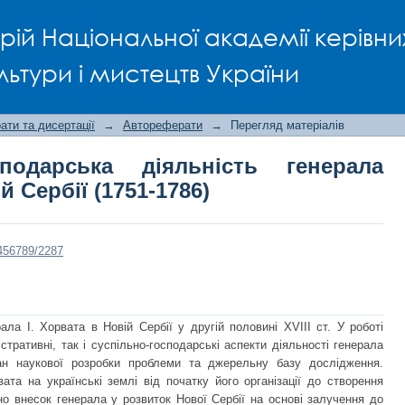
сподарська діяльність генерала Ів
рій Національної академії керівни
льтури і мистецтв України
ти та дисертації
→
Автореферати
→
Перегляд матеріалів
осподарська діяльність генерала
й Сербії (1751-1786)
3456789/2287
ала І. Хорвата в Новій Сербії у другій половині XVIII ст. У роботі
стративні, так і суспільно-господарські аспекти діяльності генерала
тан наукової розробки проблеми та джерельну базу дослідження.
ата на українські землі від початку його організації до створення
но внесок генерала у розвиток Нової Сербії на основі залучення до