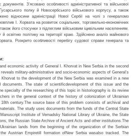
 документів. З’ясовано особливості адміністративної та військової
Гусарського полку й Новосербського військового корпусу, а також
ено відносини адміністрації Нової Сербії на чолі з генераломз
новплив І. Хорвата на розвиток соціальних, торговельно-економічних
 також його стосунки з підлеглим військовим іцивільним населенням.
 й освітню політику на території краю. Здійснено аналіз майнового
орвата. Розкрито особливості перебігу судової справи генерала та
и:
 and economic activity of General I. Khorvat in New Serbia in the second
y reveals military-administrative and socio-economic aspects of General’s
f I. Khorvat to the development of the New Serbia was examined in a new
 documents. The state of scientificdevelopment of this issue and the
 specialty of the researching of this topic in historiography is its review
chers in the general context of the history of colonization of Ukrainian
e 18th century.The source base of this problem consists of archival and
aterials. The study uses documents from the funds of the Central State
 Manuscript Institute of Vernadsky National Library of Ukraine, the State
ns, the Russian State Archive of Ancient Acts and other institutions.The
 Ukrainian lands from the beginning of the organization of the Serbian
f the Austrian Empiretill formation ofNew Serbia wasalso tracked. The