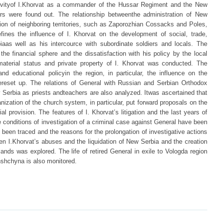
activityof I.Khorvat as a commander of the Hussar Regiment and the New
rs were found out. The relationship betweenthe administration of New
ion of neighboring territories, such as Zaporozhian Cossacks and Poles,
fines the influence of I. Khorvat on the development of social, trade,
aas well as his intercource with subordinate soldiers and locals. The
 the financial sphere and the dissatisfaction with his policy by the local
aterial status and private property of I. Khorvat was conducted. The
nd educational policyin the region, in particular, the influence on the
 wereset up. The relations of General with Russian and Serbian Orthodox
Serbia as priests andteachers are also analyzed. Itwas ascertained that
anization of the church system, in particular, put forward proposals on the
al provision. The features of I. Khorvat’s litigation and the last years of
he conditions of investigation of a criminal case against General have been
 been traced and the reasons for the prolongation of investigative actions
n I.Khorvat’s abuses and the liquidation of New Serbia and the creation
ands was explored. The life of retired General in exile to Vologda region
nshchyna is also monitored.