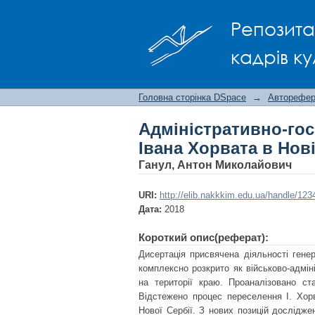
Адміністративно-го
Репозита
Сербії (1751-1786)
кадрів ку
Головна сторінка DSpace
→
Авторефера
Адміністративно-г
Івана Хорвата в Нові
Ганул, Антон Миколайович
URI:
http://elib.nakkkim.edu.ua/handle/12
Дата:
2018
Короткий опис(реферат):
Дисертація присвячена діяльності генер
комплексно розкрито як військово-адміні
на території краю. Проаналізовано с
Відстежено процес переселення І. Хорв
Нової Сербії. З нових позицій дослідже