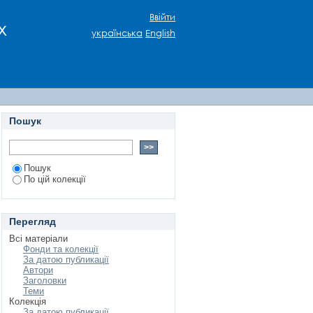
ана Хорвата в Новій
Ввійти
х
українська
English
Пошук
Пошук
По цій колекції
Перегляд
Всі матеріали
Фонди та колекції
За датою публикації
Автори
Заголовки
Теми
Колекція
За датою публикації