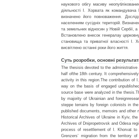
наукового обігу масиву неопублікованих
діяльності І. Хорвата як командувача 
визначено його повноваження. Дослідж
населенням сусідніх територій. Визначе
та земельних відносин у Новій Сербії, а
Встановлено внесок генералау церковну
становища та приватної власності І. Х
висвітлено останні роки його життя.
Суть розробки, основні результат
The thesisis devoted to the administrative
half ofthe 18th century. It comprehensivel
activity in this region.The contribution o
way on the basis of engaged unpublished
source base were analyzed in the thesis.The
by majority of Ukrainian and foreignresear
steppe terrains by foreign colonists in th
published documents, memoirs and other m
Historical Archives of Ukraine in Kyiv, the
Archives of Dnipropetrovsk and Odesa regio
process of resettlement of I. Khorvat to
Grenzers’ migration from the territory o