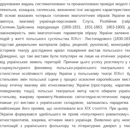
друкованих видань систематизовано та проаналізовано провідні моделі об
пекельна, козацька, селянська; визначено їхні засадничі характеристики
В основі вказаних чотирьох головних імагологічних образів України в
амплуа, імагеми) українців-персонажів: Слуга, Розбійник (гай
Селянин.Здійснена періодизація (1800-1831; 1831-1863; 1863-1900) 
закономірність змін імагологічних параметрів образу України залежно
подій у житті польського суспільства ХІХст.: Листопадового (1830-183
підставі джерельних матеріалів (афіш, рецензій, рукописів), монографі
істориків театру досліджено ареал поширення вистав польського теа
Доведено, що такі вистави були популярні не лише на етнічних україн
від українських земель територій. Причини цього успіху розглянуто у 
соціокультурного феномену польсько-українського театрального п
стилістичні особливості образу України у польському театрі ХІХст. б
стильових змін польської сцени у процесі освоєння європейських мист
іншу етнічну імагему або етносемантику України (просторову, наратив
поведінкову тощо), польські театральні митці часто обирали україн
стильову, жанрову прикмету.Незмінною світоглядно-естетичною пара
інакше усі вистави з українською складовою, залишалась парадигма 
найпізніших його проявів, що охоплювали все ХІХ століття. При цьому
України формувався здебільшого як прояв «популярного романтизму»
етностереотипів, зокрема, кітчевих імаго українців. Виявлено цілу низ
стилізацій з українського фольклору та літературних джерел у текс