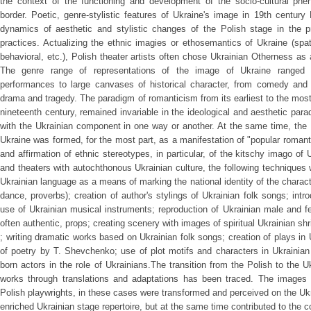
the context of the functioning and development of the socio-cultural phen
border. Poetic, genre-stylistic features of Ukraine's image in 19th centur
dynamics of aesthetic and stylistic changes of the Polish stage in the p
practices. Actualizing the ethnic imagies or ethosemantics of Ukraine (spatial
behavioral, etc.), Polish theater artists often chose Ukrainian Otherness as a
The genre range of representations of the image of Ukraine ranged f
performances to large canvases of historical character, from comedy and 
drama and tragedy. The paradigm of romanticism from its earliest to the most
nineteenth century, remained invariable in the ideological and aesthetic par
with the Ukrainian component in one way or another. At the same time, the 
Ukraine was formed, for the most part, as a manifestation of "popular romant
and affirmation of ethnic stereotypes, in particular, of the kitschy imago of 
and theaters with autochthonous Ukrainian culture, the following techniques w
Ukrainian language as a means of marking the national identity of the charact
dance, proverbs); creation of author's stylings of Ukrainian folk songs; int
use of Ukrainian musical instruments; reproduction of Ukrainian male and fe
often authentic, props; creating scenery with images of spiritual Ukrainian sh
; writing dramatic works based on Ukrainian folk songs; creation of plays in U
of poetry by T. Shevchenko; use of plot motifs and characters in Ukrainian
born actors in the role of Ukrainians.The transition from the Polish to the 
works through translations and adaptations has been traced. The images 
Polish playwrights, in these cases were transformed and perceived on the Uk
enriched Ukrainian stage repertoire, but at the same time contributed to the c