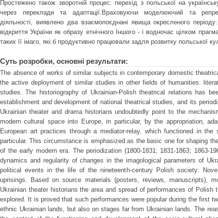
Простежено також зворотній процес: перехід з польської на українськ
через переклади та адаптації.Враховуючи моделюючий та репрез
діяльності, виявлено два взаємопоєднані явища окресленого періоду:
відкриття України як образу етнічного Іншого - і водночас цілком праг
таких її імаго, які б продуктивно працювали задля розвитку польської кул
Суть розробки, основні результати:
The absence of works of similar subjects in contemporary domestic theatrical
the active deployment of similar studies in other fields of humanities: litera
studies. The historiography of Ukrainian-Polish theatrical relations has b
establishment and development of national theatrical studies, and its period
Ukrainian theater and drama historians undoubtedly point to the mechanism
modern cultural space into Europe, in particular, by the appropriation, ad
European art practices through a mediator-relay, which functioned in the s
particular. This circumstance is emphasized as the basic one for shaping the
of the early modern era. The periodization (1800-1831; 1831-1863; 1863-19
dynamics and regularity of changes in the imagological parameters of Ukr
political events in the life of the nineteenth-century Polish society: No
uprisings. Based on source materials (posters, reviews, manuscripts), m
Ukrainian theater historians the area and spread of performances of Polish 
explored. It is proved that such performances were popular during the first tw
ethnic Ukrainian lands, but also on stages far from Ukrainian lands. The rea