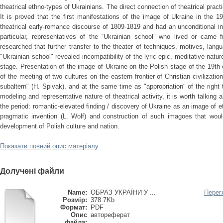
theatrical ethno-types of Ukrainians. The direct connection of theatrical practi
It is proved that the first manifestations of the image of Ukraine in the 19
theatrical early-romance discourse of 1809-1819 and had an unconditional in
particular, representatives of the “Ukrainian school” who lived or came f
researched that further transfer to the theater of techniques, motives, la
"Ukrainian school" revealed incompatibility of the lyric-epic, meditative natu
stage. Presentation of the image of Ukraine on the Polish stage of the 19
of the meeting of two cultures on the eastern frontier of Christian civilizati
subaltern" (H. Spivak), and at the same time as "appropriation" of the right
modeling and representative nature of theatrical activity, it is worth talki
the period: romantic-elevated finding / discovery of Ukraine as an image of 
pragmatic invention (L. Wolf) and construction of such imagoes that would 
development of Polish culture and nation.
Показати повний опис матеріалу
Долучені файли
Name:
ОБРАЗ УКРАЇНИ У ...
Перег
Розмір:
378.7Kb
Формат:
PDF
Опис
автореферат
файла: