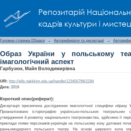
Образ України у польському театрі XI
Репозитарій Національно
кадрів культури і мисте
Головна сторінка DSpace
→
Автореферати та дисертації
→
Авторефе
Образ України у польському теат
імагологічний аспект
Гарбузюк, Майя Володимирівна
URI:
http://elib.nakkkim.edu.ua/handle/123456789/2294
Дата:
2019
Короткий опис(реферат):
Дисертація присвячена дослідженню імагологічної специфіки образу У
Проаналізовано історіографію українсько-польських театральних 
утвердження й розвитку національного театрознавства, здійснено її пер
приклади появи персонажів-українців на польському кону датовані почат
ранньомодерного польського театру. На основі широкого кола оп