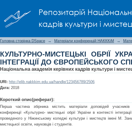
КУЛЬТУРНО-МИСТЕЦЬКІ ОБРІЇ У
Репозитарій Національно
ЄВРОПЕЙСЬКОГО СПІВТОВАРИСТВА
кадрів культури і мисте
Головна сторінка DSpace
→
Матеріали конференцій НАКККіМ
→
Мате
КУЛЬТУРНО-МИСТЕЦЬКІ ОБРІЇ УКР
ІНТЕГРАЦІЇ ДО ЄВРОПЕЙСЬКОГО С
Національна академія керівних кадрів культури і мистец
URI:
http://elib.nakkkim.edu.ua/handle/123456789/2506
Дата:
2018
Короткий опис(реферат):
Перша частина збірника містить матеріали доповідей учасників В
конференції «Культурно- мистецькі обрії України в контексті інтеграці
проведеного у Ніжинському коледжі культури і мистецтв імені М. Зань
мистецької освіти, науковців і студентів.