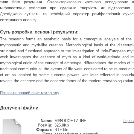
типи його розуміння. Охарактеризовано частково успадковане 
міфопоетичне уявлення про художню творчість як відтворення он
Досліджено сутність та необхідний характер реміфологізації суча
естетичного аналізу.
Суть розробки, основні результати:
The research forms an aesthetic basis for a conceptual analysis of the s
mythopoetic and myth-like creation. Methodological basis of the dissertati
structural and functional approach to the investigation of Indo-European myt
work investigates the essence of myth as a kind of world-attitude and in
mythological origin of the concept of archetype, differentiates the modes of i
traditional community all the events of life were considered to be re-product
of art as inspired by some supreme powers was later reflected in non-clas
reveals the essence and the concrete forms of the modern remythologization o
Показати повний опис матеріалу
Долучені файли
Name:
МІФОПОЕТИЧНЕ ...
Перег
Розмір:
325.9Kb
Формат:
RTF file