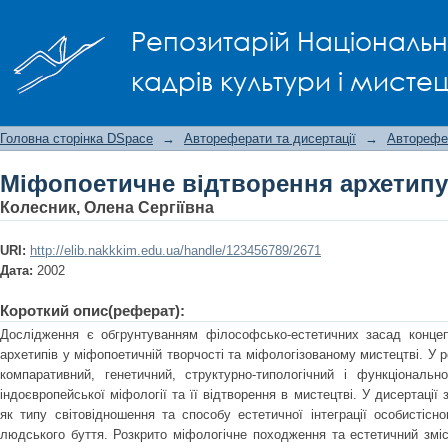
Міфопоетичне відтворення архетипу
Репозитарій Національно
кадрів культури і мисте
Головна сторінка DSpace
→
Автореферати та дисертації
→
Авторефе
Міфопоетичне відтворення архетипу
Колесник, Олена Сергіївна
URI:
http://elib.nakkkim.edu.ua/handle/123456789/2671
Дата:
2002
Короткий опис(реферат):
Дослідження є обгрунтуванням філософсько-естетичних засад концеп
архетипів у міфопоетичній творчості та міфологізованому мистецтві. У 
компаративний, генетичний, структурно-типологічний і функціональн
індоєвропейської міфології та її відтворення в мистецтві. У дисертації
як типу світовідношення та способу естетичної інтеграції особистісног
людського буття. Розкрито міфологічне походження та естетичний зміс