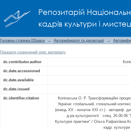
ТРАНСФОРМАЦІЙНІ ПРОЦЕСИ В
Репозитарій Національно
ГЛОБАЛЬНИЙ, ГЛОКАЛЬНИЙ КОНТЕК
XX - ПОЧАТОК XXI СТ.)
кадрів культури і мисте
Головна сторінка DSpace
→
Автореферати та дисертації
→
Авторефе
Показати скорочений опис матеріалу
dc.contributor.author
Копі
dc.date.accessioned
dc.date.available
dc.date.issued
dc.identifier.citation
Копієвська О. Р. Трансформаційні проце
України: глобальний, глокальний контекс
(кінець XX - початок XXI ст.) : автореф. ди
д-ра культурології : спец. 26.00.06
Культурні практики" / Ольга Рафаілівна Ко
кадр. культури 