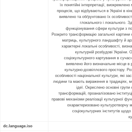
їх понятійні інтерпретації, виокремлен
процесів, що відбуваються в Україні в кінц
виявлено та обґрунтовано їх особливості
глокального і локального. Зд
функціонування сфери культури з по
Розкрито трансформацію загальної картини с
матриць, культурного ландшафту й арх
характерні локальні особливості, визна
культурній розбудові України. 
соціокультурного картування в сучас
виявлено його визначальне місце в р
культурно-дозвіллєвого простору. Ро
особливості національної культури, які за
людини та мають вираження в традиціях, ме
ідеї. Окреслено основні групи
трансформацій, проаналізовано інституцій
правові механізми реалізації культурної фун
охарактеризовано культуротворчу м
соціокультурних інститутів щодо 
к
dc.language.iso