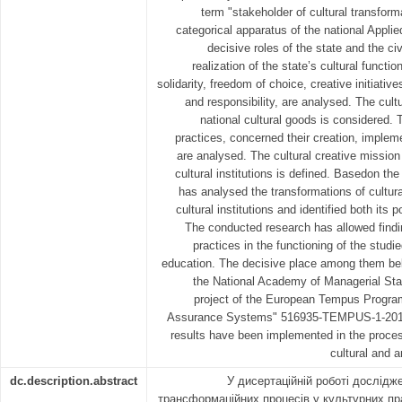
term "stakeholder of cultural transform
categorical apparatus of the national Appli
decisive roles of the state and the civi
realization of the state’s cultural funct
solidarity, freedom of choice, creative initiative
and responsibility, are analysed. The cultu
national cultural goods is considered. 
practices, concerned their creation, implem
are analysed. The cultural creative mission
cultural institutions is defined. Basedon the
has analysed the transformations of cultural
cultural institutions and identified both its 
The conducted research has allowed findin
practices in the functioning of the studie
education. The decisive place among them belo
the National Academy of Managerial Staff
project of the European Tempus Program
Assurance Systems" 516935-TEMPUS-1-20
results have been implemented in the process
cultural and a
dc.description.abstract
У дисертаційній роботі дослід
трансформаційних процесів у культурних пр