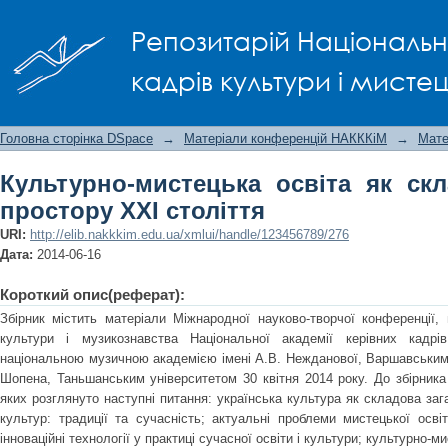
Культурно-мистецька освіта як склад
Репозитарій Національно
кадрів культури і мисте
Головна сторінка DSpace
→
Матеріали конференцій НАКККіМ
→
Мате
Культурно-мистецька освіта як ск
простору ХХІ століття
URI:
http://elib.nakkkim.edu.ua/xmlui/handle/123456789/276
Дата:
2014-06-16
Короткий опис(реферат):
Збірник містить матеріали Міжнародної науково-творчої конференції, 
культури і музикознавства Національної академії керівних кадр
національною музичною академією імені А.В. Нежданової, Варшавськи
Шопена, Таньшанським університетом 30 квітня 2014 року. До збірника 
яких розглянуто наступні питання: українська культура як складова заг
культур: традиції та сучасність; актуальні проблеми мистецької освіт
інноваційні технології у практиці сучасної освіти і культури; культурно-м