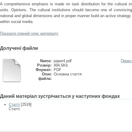
A comprehensive emphasis is made on task distribution for the cultural ins
units. Opinions. The cultural institutions should become one of convincing
national and global dimensions and in proper manner build an active strategy
within social media.
Показати повний опис матеріалу
Долучені файли
Name:
paper4.pdf
Перег
Розмір:
494.6Kb
Формат:
PDF
Опис
Основна стаття
файла:
Даний матеріал зустрічається у наступних фондах
Статті
[2519]
Статті