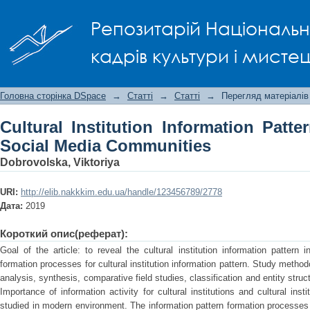
Cultural Institution Information 
Репозитарій Національно
Communities
кадрів культури і мисте
Головна сторінка DSpace
→
Статті
→
Статті
→
Перегляд матеріалів
Cultural Institution Information Patt
Social Media Communities
Dobrovolska, Viktoriya
URI:
http://elib.nakkkim.edu.ua/handle/123456789/2778
Дата:
2019
Короткий опис(реферат):
Goal of the article: to reveal the cultural institution information pattern
formation processes for cultural institution information pattern. Study meth
analysis, synthesis, comparative field studies, classification and entity stru
Importance of information activity for cultural institutions and cultural insti
studied in modern environment. The information pattern formation processes ar