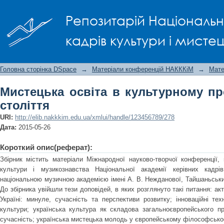
Мистецька освіта в культурному прост
Репозитарій Національно
кадрів культури і мисте
Головна сторінка DSpace
→
Матеріали конференцій НАКККіМ
→
Мате
Мистецька освіта в культурному пр
століття
URI:
http://elib.nakkkim.edu.ua/xmlui/handle/123456789/278
Дата:
2015-05-26
Короткий опис(реферат):
Збірник містить матеріали Міжнародної науково-творчої конференції, 
культури і музикознавства Національної академії керівних кадр
національною музичною академією імені А. В. Нежданової, Тайшаньським
До збірника увійшли тези доповідей, в яких розглянуто такі питання: ак
Україні: минуле, сучасність та перспективи розвитку; інноваційні техн
культури; українська культура як складова загальноєвропейського про
сучасність; українська мистецька молодь у європейському філософськоо