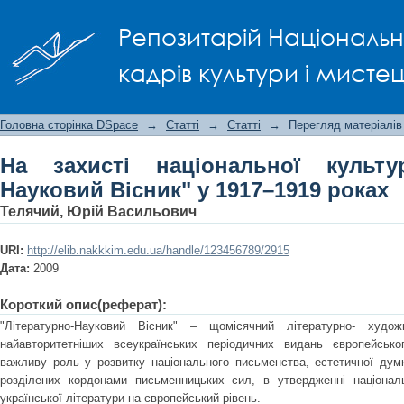
На захисті національної культури: "
Репозитарій Національно
роках
кадрів культури і мисте
Головна сторінка DSpace
→
Статті
→
Статті
→
Перегляд матеріалів
На захисті національної культур
Науковий Вісник" у 1917–1919 роках
Телячий, Юрій Васильович
URI:
http://elib.nakkkim.edu.ua/handle/123456789/2915
Дата:
2009
Короткий опис(реферат):
"Літературно-Науковий Вісник" – щомісячний літературно- худ
найавторитетніших всеукраїнських періодичних видань європейсько
важливу роль у розвитку національного письменства, естетичної думк
розділених кордонами письменницьких сил, в утвердженні національн
української літератури на європейський рівень.