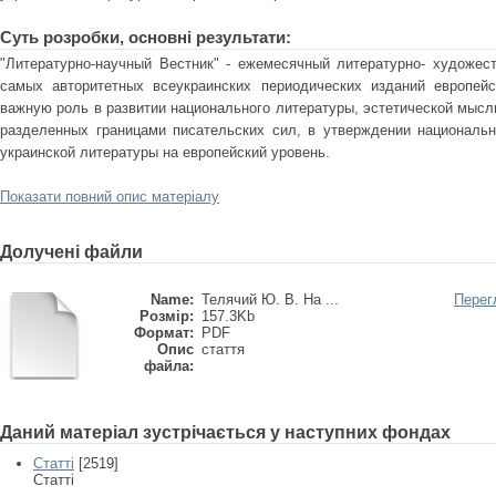
Суть розробки, основні результати:
"Литературно-научный Вестник" - ежемесячный литературно- художес
самых авторитетных всеукраинских периодических изданий европейск
важную роль в развитии национального литературы, эстетической мысли
разделенных границами писательских сил, в утверждении национальн
украинской литературы на европейский уровень.
Показати повний опис матеріалу
Долучені файли
Name:
Телячий Ю. В. На ...
Перег
Розмір:
157.3Kb
Формат:
PDF
Опис
стаття
файла:
Даний матеріал зустрічається у наступних фондах
Статті
[2519]
Статті