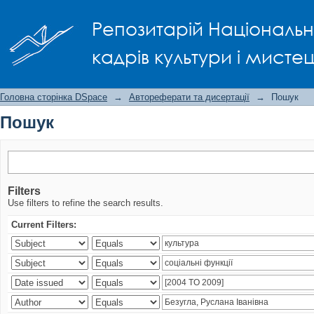
Пошук
Репозитарій Національно
кадрів культури і мисте
Головна сторінка DSpace
→
Автореферати та дисертації
→
Пошук
Пошук
Filters
Use filters to refine the search results.
Current Filters: