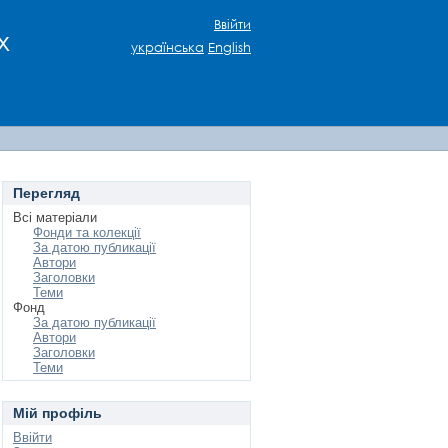
Ввійти
х
українська
English
Перегляд
Всі матеріали
Фонди та колекції
За датою публикації
Автори
Заголовки
Теми
Фонд
За датою публикації
Автори
Заголовки
Теми
Мій профіль
Ввійти