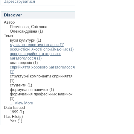
Зареєструватися
Discover
Автор
Пермінова, Світлана
Олександрівна (1)
Тема
вузи культури (1)
музично-теоретичні знання (1)
особистісні якості сприймаючих (1)
процес сприйняття хорового
багатоголосся (1)
сольфеджіо (1)
сприйняття хорового багатоголосся
(1)
структурні компоненти сприйняття
(1)
студенти (1)
формування навичок (1)
формування професійних навичок
(1)
... View More
Date Issued
1999 (1)
Has File(s)
Yes (1)