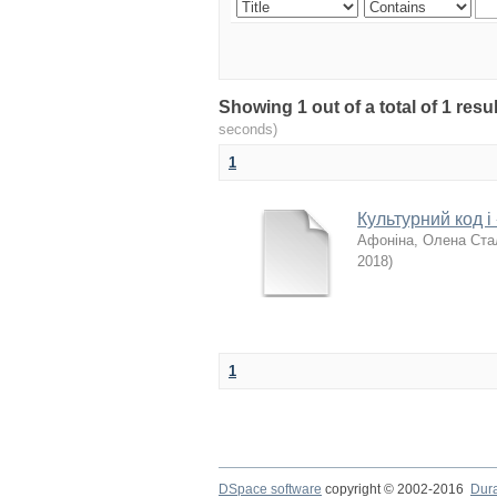
Showing 1 out of a total of 1 re
seconds)
1
Культурний код і
Афоніна, Олена Ста
2018
)
1
DSpace software
copyright © 2002-2016
Dur