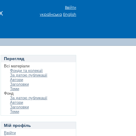
Ввійти
х
українська
English
Перегляд
Всі матеріали
Фонди та колекції
За датою публикації
Автори
Заголовки
Теми
Фонд
За датою публикації
Автори
Заголовки
Теми
Мій профіль
Ввійти