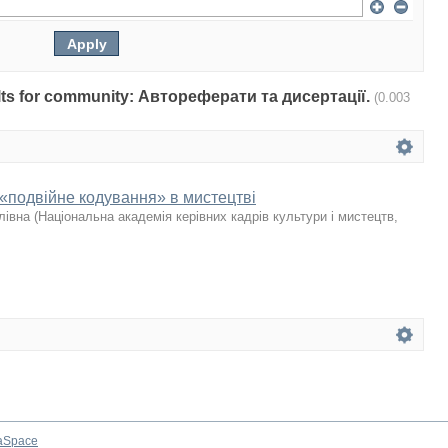
sults for community: Автореферати та дисертації.
(0.003
 «подвійне кодування» в мистецтві
лівна
(
Національна академія керівних кадрів культури і мистецтв
,
aSpace