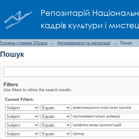
Пошук
Репозитарій Національно
кадрів культури і мисте
Головна сторінка DSpace
→
Автореферати та дисертації
→
Пошук
Пошук
Filters
Use filters to refine the search results.
Current Filters: