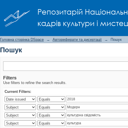
Пошук
Репозитарій Національно
кадрів культури і мисте
Головна сторінка DSpace
→
Автореферати та дисертації
→
Пошук
Пошук
Filters
Use filters to refine the search results.
Current Filters: