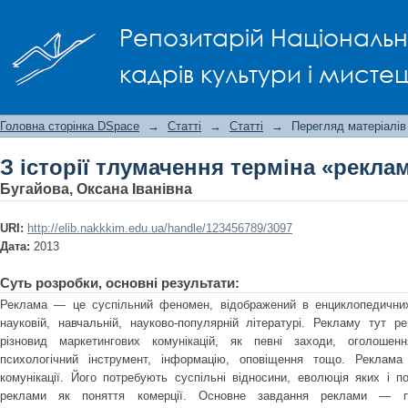
З історії тлумачення терміна «рекла
Репозитарій Національно
кадрів культури і мисте
Головна сторінка DSpace
→
Статті
→
Статті
→
Перегляд матеріалів
З історії тлумачення терміна «рекла
Бугайова, Оксана Іванівна
URI:
http://elib.nakkkim.edu.ua/handle/123456789/3097
Дата:
2013
Суть розробки, основні результати:
Реклама — це суспільний феномен, відображений в енциклопедичних
науковій, навчальній, науково-популярній літературі. Рекламу тут 
різновид маркетингових комунікацій, як певні заходи, оголошення
психологічний інструмент, інформацію, оповіщення тощо. Реклам
комунікації. Його потребують суспільні відносини, еволюція яких і п
реклами як поняття комерції. Основне завдання реклами — поп