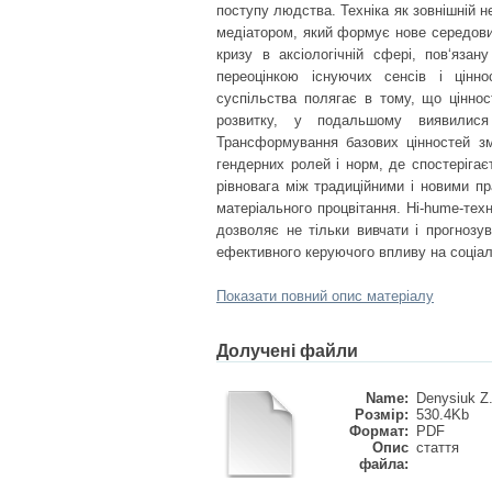
поступу людства. Техніка як зовнішній н
медіатором, який формує нове середов
кризу в аксіологічній сфері, пов‘язан
переоцінкою існуючих сенсів і цінно
суспільства полягає в тому, що ціннос
розвитку, у подальшому виявилися
Трансформування базових цінностей змі
гендерних ролей і норм, де спостерігаєт
рівновага між традиційними і новими п
матеріального процвітання. Hi-hume-тех
дозволяє не тільки вивчати і прогнозув
ефективного керуючого впливу на соціал
Показати повний опис матеріалу
Долучені файли
Name:
Denysiuk Z.
Розмір:
530.4Kb
Формат:
PDF
Опис
стаття
файла: