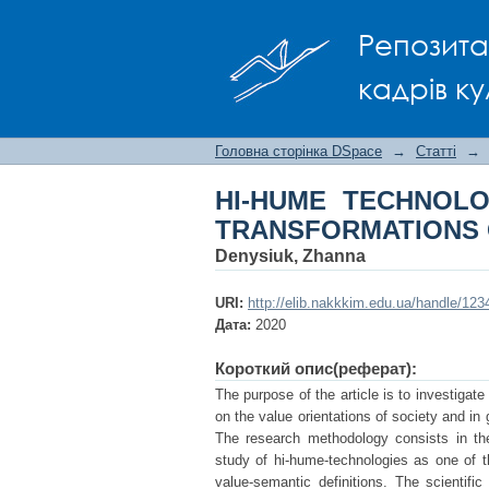
HI-HUME TECHNOLO
Репозита
SOCIETY
кадрів ку
Головна сторінка DSpace
→
Статті
→
HI-HUME TECHNOL
TRANSFORMATIONS 
Denysiuk, Zhanna
URI:
http://elib.nakkkim.edu.ua/handle/12
Дата:
2020
Короткий опис(реферат):
The purpose of the article is to investigat
on the value orientations of society and in
The research methodology consists in the a
study of hi-hume-technologies as one of th
value-semantic definitions. The scientifi