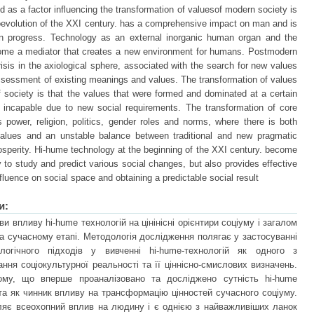
nd as a factor influencing the transformation of valuesof modern society is
evolution of the XXI century. has a comprehensive impact on man and is
n progress. Technology as an external inorganic human organ and the
ecome a mediator that creates a new environment for humans. Postmodern
isis in the axiological sphere, associated with the search for new values
ssessment of existing meanings and values. The transformation of values
f society is that the values that were formed and dominated at a certain
d incapable due to new social requirements. The transformation of core
 power, religion, politics, gender roles and norms, where there is both
n values and an unstable balance between traditional and new pragmatic
sperity. Hi-hume technology at the beginning of the XXI century. become
ly to study and predict various social changes, but also provides effective
fluence on social space and obtaining a predictable social result
и:
и впливу hi-hume технологій на цінінісні орієнтири соціуму і загалом
на сучасному етапі. Методологія дослідження полягає у застосуванні
рологічного підходів у вивченні hi-hume-технологій як одного з
ня соціокультурної реальності та її ціннісно-смислових визначень.
ому, що вперше проаналізовано та досліджено сутність hi-hume
 та як чинник впливу на трансформацію цінностей сучасного соціуму.
ляє всеохопний вплив на людину і є однією з найважливіших ланок