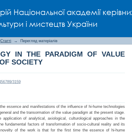
GY IN THE PARADIGM OF VALUE T
рій Національної академії керівни
льтури і мистецтв України
Статті
→
Перегляд матеріалів
OGY IN THE PARADIGM OF VALUE
OF SOCIETY
3456789/3159
e the essence and manifestations of the influence of hi-hume technologies
 general and the transormation of the value paradigm at the present stage.
pplication of analytical, axiological, culturological approaches in the
e fundamental factors of transformation of socio-cultural reality and its
c novelty of the work is that for the first time the essence of hi-hume