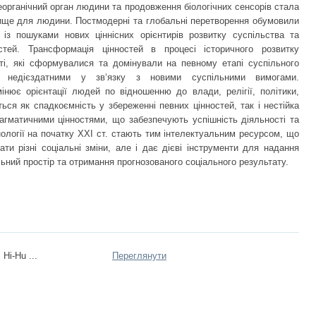
еорганічний орган людини та продовження біологічних сенсорів стала
ище для людини. Постмодерні та глобальні перетворення обумовили
у із пошуками нових ціннісних орієнтирів розвитку суспільства та
стей. Трансформація цінностей в процесі історичного розвитку
ті, які сформувалися та домінували на певному етапі суспільного
 недієздатними у зв‘язку з новими суспільними вимогами.
нює орієнтації людей по відношенню до влади, релігії, політики,
ься як спадкоємність у збереженні певних цінностей, так і нестійка
рагматичними цінностями, що забезпечують успішність діяльності та
нології на початку XXI ст. стають тим інтелектуальним ресурсом, що
ати різні соціальні зміни, але і дає дієві інструменти для надання
ьний простір та отримання прогнозованого соціального результату.
 Hi-Hu ...
Переглянути