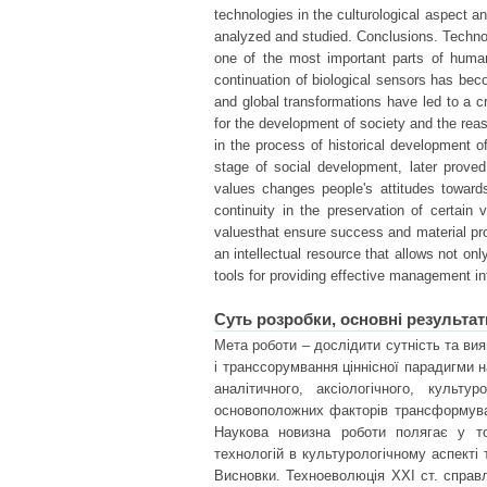
technologies in the culturological aspect a
analyzed and studied. Conclusions. Techno
one of the most important parts of huma
continuation of biological sensors has b
and global transformations have led to a cr
for the development of society and the rea
in the process of historical development o
stage of social development, later prove
values changes people's attitudes towards
continuity in the preservation of certai
valuesthat ensure success and material pro
an intellectual resource that allows not on
tools for providing effective management in
Суть розробки, основні результат
Мета роботи – дослідити сутність та вияв
і транссорумвання ціннісної парадигми 
аналітичного, аксіологічного, культу
основоположних факторів трансформуван
Наукова новизна роботи полягає у т
технологій в культурологічному аспекті
Висновки. Техноеволюція XXI ст. справ