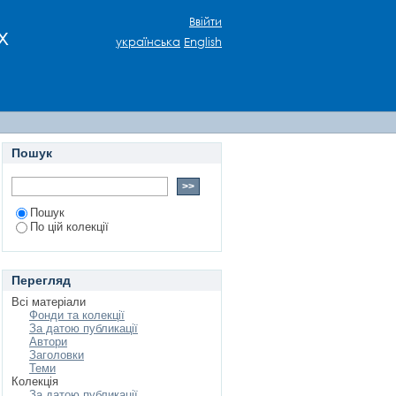
RANSFORMATIONS OF
Ввійти
х
українська
English
Пошук
Пошук
По цій колекції
Перегляд
Всі матеріали
Фонди та колекції
За датою публикації
Автори
Заголовки
Теми
Колекція
За датою публикації