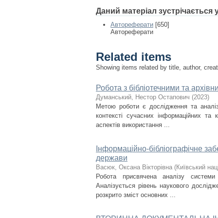
Даний матеріал зустрічається
Автореферати
[650]
Автореферати
Related items
Showing items related by title, author, crea
Робота з бібліотечними та архівн
Думанський, Нестор Остапович
(
2023
)
Метою роботи є дослідження та аналіз
контексті сучасних інформаційних та 
аспектів використання ...
Інформаційно-бібліографічне за
держави
Васюк, Оксана Вікторівна
(
Київський нац
Робота присвячена аналізу системи і
Аналізується рівень наукового дослідж
розкрито зміст основних ...