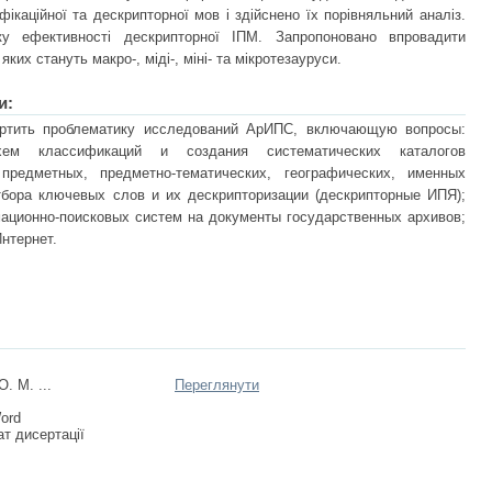
ікаційної та дескрипторної мов і здійснено їх порівняльний аналіз.
ку ефективності дескрипторної ІПМ. Запропоновано впровадити
их стануть макро-, міді-, міні- та мікротезауруси.
и:
ртить проблематику исследований АрИПС, включающую вопросы:
схем классификаций и создания систематических каталогов
предметных, предметно-тематических, географических, именных
тбора ключевых слов и их дескрипторизации (дескрипторные ИПЯ);
ационно-поисковых систем на документы государственных архивов;
нтернет.
. М. ...
Переглянути
Word
т дисертації