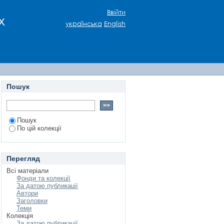
ирення пошукових
Ввійти
х
українська
English
Пошук
Пошук
По цій колекції
Перегляд
Всі матеріали
Фонди та колекції
За датою публикації
Автори
Заголовки
Теми
Колекція
За датою публикації