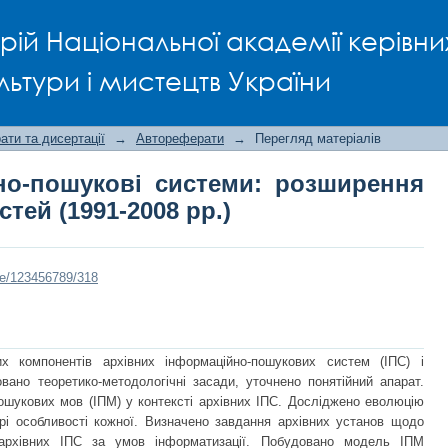
ційно-пошукові системи: розш
рій Національної академії керівни
008 рр.)
льтури і мистецтв України
ти та дисертації
→
Автореферати
→
Перегляд матеріалів
но-пошукові системи: розширення
ей (1991-2008 рр.)
dle/123456789/318
х компонентів архівних інформаційно-пошукових систем (ІПС) і
ано теоретико-методологічні засади, уточнено понятійний апарат.
пошукових мов (ІПМ) у контексті архівних ІПС. Досліджено еволюцію
рі особливості кожної. Визначено завдання архівних установ щодо
архівних ІПС за умов інформатизації. Побудовано модель ІПМ