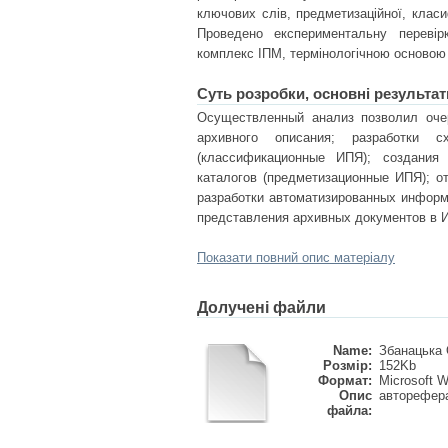
ключових слів, предметизаційної, класиф
Проведено експериментальну перевір
комплекс ІПМ, термінологічною основою як
Суть розробки, основні результат
Осуществленный анализ позволил оче
архивного описания; разработки 
(классификационные ИПЯ); создания 
каталогов (предметизационные ИПЯ); о
разработки автоматизированных информ
представления архивных документов в И
Показати повний опис матеріалу
Долучені файли
Name:
Збанацька О
Розмір:
152Kb
Формат:
Microsoft 
Опис
авторефера
файла: