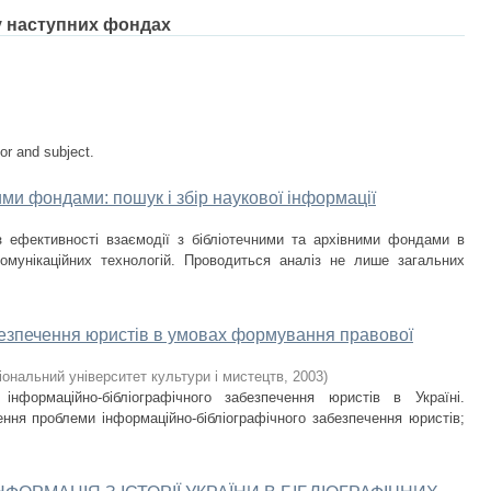
 у наступних фондах
tor and subject.
ими фондами: пошук і збір наукової інформації
 ефективності взаємодії з бібліотечними та архівними фондами в
комунікаційних технологій. Проводиться аналіз не лише загальних
безпечення юристів в умовах формування правової
іональний університет культури і мистецтв
,
2003
)
нформаційно-бібліографічного забезпечення юристів в Україні.
ення проблеми інформаційно-бібліографічного забезпечення юристів;