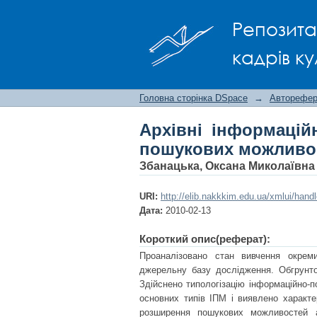
Архівні інформа
Репозита
можливостей (1991-2
кадрів ку
Головна сторінка DSpace
→
Авторефера
Архівні інформацій
пошукових можливост
Збанацька, Оксана Миколаївна
URI:
http://elib.nakkkim.edu.ua/xmlui/han
Дата:
2010-02-13
Короткий опис(реферат):
Проаналізовано стан вивчення окреми
джерельну базу дослідження. Обгрунтов
Здійснено типологізацію інформаційно-
основних типів ІПМ і виявлено характе
розширення пошукових можливостей 