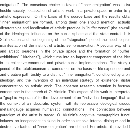
emigration". The conscious choice in favor of "inner emigration" was in iso
hostile society, localization of artistic work in a private space in order to 
artistic expression. On the basis of the source base and the results obtai
"inner emigration" are formed, among them one should mention: actualizat
dictatorships and localization of artistic practice in "buffer zones" (the so-c
of the ideological influence on the public sphere and the state control. It 
Stalinization and the beginning of the "stagnation" period the need to pr
manifestation of the instinct of artistic self-preservation. A peculiar way of r
and artistic searches in the private space and the formation of "buffer
exhibitions"," kitchens"), which turns into an important component of the ide
in its collective-communal and private-public implementations. The study o
period of the totalitarianism is carried out on the basis of life experience and
and creative path testify to a distinct "inner emigration", conditioned by a pri
ideology, and the invention of an individual strategy of existence: dista
concentration on artistic work. The constant research attention is focus
cornerstone in the search of O. Aksinin. This aspect of his work is interprete
a "graphic Esperanto" to the development of an "individual language" that c
the context of an ideocratic system with its repressive ideological discou
metalangauge acquires humanistic connotations. The connection between
paradigm of the artist is traced. O. Aksinin's cognitive metagraphics functi
induces an independent thinking in order to resolve internal dialogue and in
destructive factors of "inner emigration" are defined. For artists, it provided