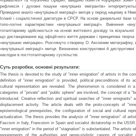
«приватної» та «публічної сфери», введено поняття «буферної зони» п
рефлексія і духовні пошуки «внутрішніх емігрантів» інтерпретують
Проведено аналіз «внутрішньої еміграції» митців у період нацизму в Німе
Іспанії і соціалістичної диктатури в СРСР. На основі джерельної бази 
топо-логічні характеристики «внутрішньої еміграції». Вивчення «вну
тоталітаризму здійснюється на основі життєвого досвіду та візуальної 
що дистанціювання від офіцій-ного життя держави і принципова творча 
«внутрішню еміграцію». Розглянуто створену О. Аксініним метаграфіку, 
«внутрішньої еміграції» митця. Визначено конструктивні й деструктивні ч
наслідки в посттоталітарному суспільстві.
Суть розробки, основні результати:
The thesis is devoted to the study of "inner emigration" of artists in the cond
definition of "inner emigration" is provided, political preconditions of its
cultural representation are revealed. The phenomenon is considered in a w
categories of "private" and "public sphere" are involved, the concept of a "bu
introduced. Creative reflection and spiritual searches of "inner emigrants" 
displacement activity. The article deals with the proto-concepts of "inner
epistemological prerequisites, the configuration of social and cultural re
actualization. The thesis provides the analysis of "inner emigration" of art
Fascism in Italy, Francoism in Spain and socialist dictatorship in the USS
"inner emigration" in the period of "stagnation" is substantiated. The artists
requirements of the authorities and genre-stylistic canons of socialist