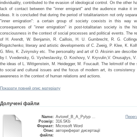
individuality, contributed to the evasion of ideological control. On the other
lack of contact between the "inner emigrant" and the audience make it i
ideas. It is concluded that during the period of totalitarianism not only separa
"inner emigration": a certain group of society coexists in this way 
consequences of "inner emigration" in post-totalitarian society is the hi
consciousness in the context of social processes and political events. The r
of H. Arendt, W. Benjamin, R. Caillois, H. U. Gumbrecht, R. G. Collin
Rogotchenko; literary and artistic developments of C. Zweig, P. Klee, K. Kol
G. Miro, K. Zvirynsky etc. The personality and art of O. Aksinin are descr
by I. Vvedensky, G. Vysheslavsky, O. Koshovy, V. Kryvulin,V. Onusajtys, V.
the ideas of L. Wittgenstein, M. Heidegger, M. Foucault. The leitmotif of the
to social and cultural issues and the focus of modern art, its consistency
awareness in the context of human relations and actions.
Показати повний опис матеріалу
Долучені файли
Name:
Avtoref_B_A_Pylyp ...
Перег
Розмір:
316.5Kb
Формат:
Microsoft Word
Опис
автореферат дисертації
файла: