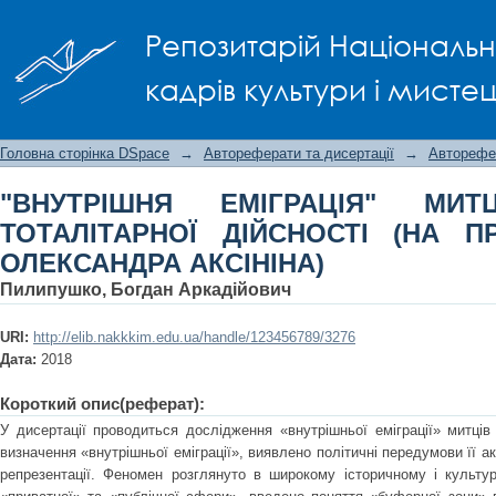
"ВНУТРІШНЯ ЕМІГРАЦІЯ" МИТЦЯ В
Репозитарій Національно
ПРИКЛАДІ ДОСВІДУ ОЛЕКСАНДРА АК
кадрів культури і мисте
Головна сторінка DSpace
→
Автореферати та дисертації
→
Авторефе
"ВНУТРІШНЯ ЕМІГРАЦІЯ" М
ТОТАЛІТАРНОЇ ДІЙСНОСТІ (НА П
ОЛЕКСАНДРА АКСІНІНА)
Пилипушко, Богдан Аркадійович
URI:
http://elib.nakkkim.edu.ua/handle/123456789/3276
Дата:
2018
Короткий опис(реферат):
У дисертації проводиться дослідження «внутрішньої еміграції» митців
визначення «внутрішньої еміграції», виявлено політичні передумови її ак
репрезентації. Феномен розглянуто в широкому історичному і культуро