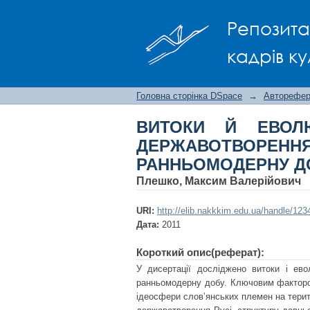
ВИТОКИ Й ЕВОЛЮЦ
Репозита
СЕРЕДНЬОВІЧНУ І 
кадрів ку
Головна сторінка DSpace
→
Авторефера
ВИТОКИ Й ЕВОЛЮ
ДЕРЖАВОТВОРЕ
РАННЬОМОДЕРНУ Д
Плешко, Максим Валерійович
URI:
http://elib.nakkkim.edu.ua/handle/12
Дата:
2011
Короткий опис(реферат):
У дисертації досліджено витоки і ево
ранньомодерну добу. Ключовим фактором
ідеосфери слов’янських племен на терито