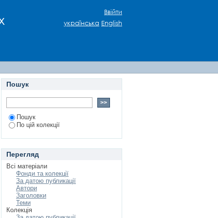
ЕРЖАВОТВОРЕННЯ В
Ввійти
х
українська
English
Пошук
Пошук
По цій колекції
Перегляд
Всі матеріали
Фонди та колекції
За датою публикації
Автори
Заголовки
Теми
Колекція
За датою публикації