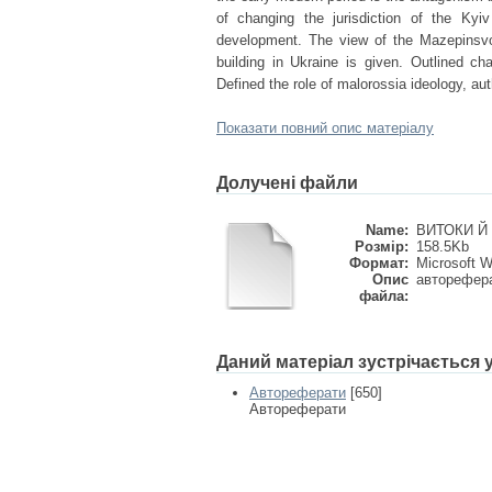
of changing the jurisdiction of the Kyi
development. The view of the Mazepinsvo 
building in Ukraine is given. Outlined c
Defined the role of malorossia ideology, aut
Показати повний опис матеріалу
Долучені файли
Name:
ВИТОКИ Й 
Розмір:
158.5Kb
Формат:
Microsoft 
Опис
авторефера
файла:
Даний матеріал зустрічається
Автореферати
[650]
Автореферати