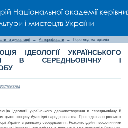
ІЯ ІДЕОЛОГІЇ УКРАЇНСЬКОГО Д
рій Національної академії керівни
РАННЬОМОДЕРНУ ДОБУ
льтури і мистецтв України
ти та дисертації
→
Автореферати
→
Перегляд матеріалів
ЦІЯ ІДЕОЛОГІЇ УКРАЇНСЬКОГО
ННЯ В СЕРЕДНЬОВІЧНУ І
ОБУ
3456789/3284
люцію ідеології українського державотворення в середньовічну й
 цього процесу були ідеї народоправства. Прослідковано розвиток
рії України в ранньому середньовіччі. Розкрито ідейні першочинники