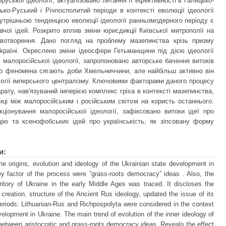
уської ідеології, актуалізовано питання її ефективності в Галицько-
ко-Руський і Річпосполитий періоди в контексті еволюції ідеології
утрішньою тенденцією еволюції ідеології ранньомодерного періоду є
вчої ідей. Розкрито вплив зміни юрисдикції Київської митрополії на
авотворення. Дано погляд на проблему мазепинства крізь призму
Україні. Окреслено зміни ідеосфери Гетьманщини під дією ідеології
 малоросійської ідеології, запропоновано авторське бачення витоків
го феномена сягають доби Хмельниччини, але найбільш активно він
ології імперського централізму. Ключовими факторами даного процесу
арату, нав'язуваний імперією комплекс гріха в контексті мазепинства,
иці між малоросійським і російським світом на користь останнього.
іонування малоросійської ідеології, зафіксовано витоки ідеї про
цію та ксенофобських ідей про українськість, як зіпсовану форму
и:
e origins, evolution and ideology of the Ukrainian state development in
y factor of the process were ”grass-roots democracy” ideas . Also, the
ritory of Ukraine in the early Middle Ages was traced. It discloses the
e creation, structure of the Ancient Rus ideology, updated the issue of its
periods: Lithuanian-Rus and Richpospolyta were considered in the context
evelopment in Ukraine. The main trend of evolution of the inner ideology of
between aristocratic and grass-roots democracy ideas. Reveals the effect