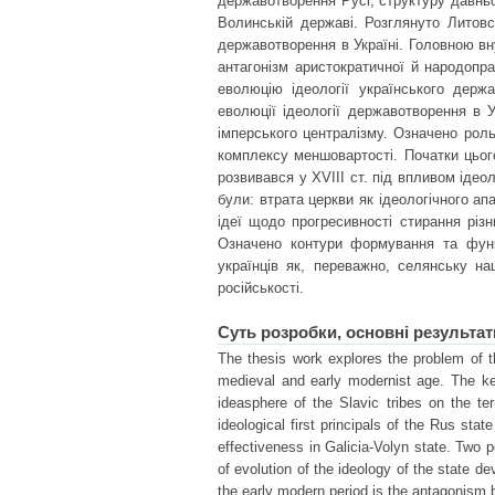
державотворення Русі, структуру давньор
Волинській державі. Розглянуто Литовсь
державотворення в Україні. Головною вн
антагонізм аристократичної й народопра
еволюцію ідеології українського держ
еволюції ідеології державотворення в 
імперського централізму. Означено роль
комплексу меншовартості. Початки цьо
розвивався у ХVIII ст. під впливом іде
були: втрата церкви як ідеологічного ап
ідеї щодо прогресивності стирання різн
Означено контури формування та функц
українців як, переважно, селянську на
російськості.
Суть розробки, основні результат
The thesis work explores the problem of th
medieval and early modernist age. The ke
ideasphere of the Slavic tribes on the ter
ideological first principals of the Rus stat
effectiveness in Galicia-Volyn state. Two 
of evolution of the ideology of the state d
the early modern period is the antagonism 