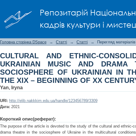
CULTURAL AND ETHNIC-CONSOLID
Репозитарій Національно
DRAMA THEATER IN THE SOCIOSPHERE O
– BEGINNING OF XX CENTURY
кадрів культури і мисте
Головна сторінка DSpace
→
Статті
→
Статті
→
Перегляд матеріалів
CULTURAL AND ETHNIC-CONSOLI
UKRAINIAN MUSIC AND DRAMA 
SOCIOSPHERE OF UKRAINIAN IN T
THE XIX – BEGINNING OF XX CENTUR
Yan, Iryna
URI:
http://elib.nakkkim.edu.ua/handle/123456789/3309
Дата:
2021
Короткий опис(реферат):
The purpose of the article is devoted to the study of the cultural and ethnic-
drama theatre in the sociosphere of Ukraine in the multicultural conditio