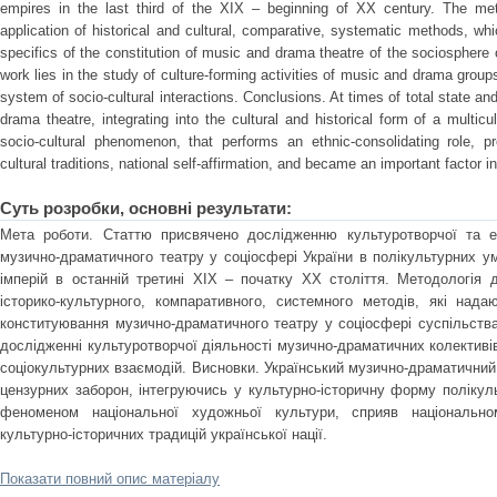
empires in the last third of the XIX – beginning of XX century. The met
application of historical and cultural, comparative, systematic methods, whi
specifics of the constitution of music and drama theatre of the sociosphere o
work lies in the study of culture-forming activities of music and drama groups
system of socio-cultural interactions. Conclusions. At times of total state 
drama theatre, integrating into the cultural and historical form of a multicu
socio-cultural phenomenon, that performs an ethnic-consolidating role, p
cultural traditions, national self-affirmation, and became an important factor in
Суть розробки, основні результати:
Мета роботи. Статтю присвячено дослідженню культуротворчої та ет
музично-драматичного театру у соціосфері України в полікультурних ум
імперій в останній третині ХІХ – початку ХХ століття. Методологія 
історико-культурного, компаративного, системного методів, які над
конституювання музично-драматичного театру у соціосфері суспільства
дослідженні культуротворчої діяльності музично-драматичних колективів
соціокультурних взаємодій. Висновки. Український музично-драматичний
цензурних заборон, інтегруючись у культурно-історичну форму полікул
феноменом національної художньої культури, сприяв національн
культурно-історичних традицій української нації.
Показати повний опис матеріалу