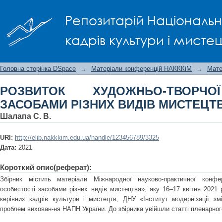
РОЗВИТОК ХУДОЖНЬО-ТВОРЧОЇ О
Репозитарій Національно
МИСТЕЦТВА
кадрів культури і мисте
Головна сторінка DSpace
→
Матеріали конференцій НАКККіМ
→
Мате
РОЗВИТОК ХУДОЖНЬО-ТВОРЧО
ЗАСОБАМИ РІЗНИХ ВИДІВ МИСТЕЦТ
Шалапа С. В.
URI:
http://elib.nakkkim.edu.ua/handle/123456789/3325
Дата:
2021
Короткий опис(реферат):
Збірник містить матеріали Міжнародної науково-практичної конфер
особистості засобами різних видів мистецтва», яку 16–17 квітня 2021
керівних кадрів культури і мистецтв, ДНУ «Інститут модернізації зм
проблем вихован-ня НАПН України. До збірника увійшли статті пленарного