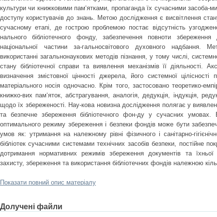
культури чи книжковими пам‘ятками, пропаганда їх сучасними засоба-ми,
доступу користувачів до знань. Метою дослідження є висвітлення стан
сучасному етапі, де гострою проблемою постає відсутність узгоджен
нального бібліотечного фонду, забезпечення повноти збереження
національної частини за-гальносвітового духовного надбання. М
використанні загальнонаукових методів пізнання, у тому числі, системн
стану бібліотечної справи та виявлення механізмів її діяльності. Ак
визначення змістовної цінності джерела, його системної цілісності п
матеріального носія одночасно. Крім того, застосовано теоретико-емпі
книжко-вих пам‘яток, абстрагування, аналогія, дедукція, індукція, реду
щодо їх збереженості. Нау-кова новизна дослідження полягає у виявле
та безпечне збереження бібліотечного фон-ду у сучасних умовах. 
оптимального режиму збереження і безпеки фондів може бути забезпеч
умов як: утримання на належному рівні фізичного і санітарно-гігієні
бібліотек сучасними системами технічних засобів безпеки, постійне пок
дотримання нормативних режимів збереження документів та їхньої р
захисту, збереження та використання бібліотечних фондів належною кільк
Показати повний опис матеріалу
Долучені файли