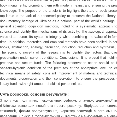
function of libraries is essential. It provides preservation of the books that a
book monuments, promoting them with modern means, and ensuring the prope
knowledge. The purpose of the article is to highlight the state of book pres
top issue is the lack of a concerted policy to preserve the National Library
doc-umentary heritage of Ukraine as a national part of the world's heritage
general scientific cogni-tion methods, including a systematic approach to
science and identify the mechanisms of its activity. The axiological appro
value of a source, its systemic integrity while combining the value of in-f
time. In addition, theoretical and empirical methods have been applied, in part
books, abstraction, analogy, deduction, induction, reduction and synthesis, 
The scientific novelty of the research is to identify the factors that ca
preservation under current conditions. Conclusions. It is proved that hold
preserve and secure funds. The following preservation action should be f
sanitary-hygienic condition of the premises at the appropriate level; to 
technical means of safety, constant improvement of material and technical
documents preservation and their conservation; to ensure the processes o
library funds with right amount of skilled personnel, etc.
Суть розробки, основні результати:
З початком політичних і економічних реформ, зі зміною державної ін
бібліотеки розпочали новий етап свого розвитку. Відбувається еволю
технології, форми обслуговування, характер взаємодії з органами в
населення. Однією з головних функцій бібліотек є ме-моріальна – збереже