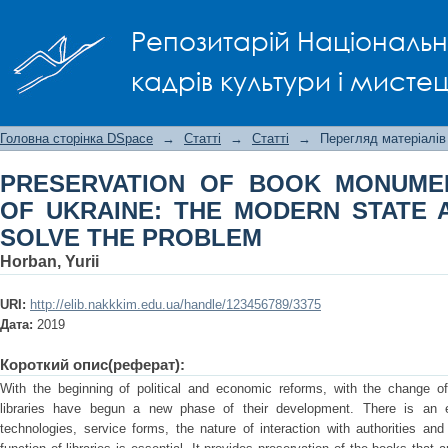
PRESERVATION OF BOOK MONUMENTS 
Репозитарій Національно
STATE AND THE WAYS TO SOLVE THE P
кадрів культури і мисте
Головна сторінка DSpace
→
Статті
→
Статті
→
Перегляд матеріалів
PRESERVATION OF BOOK MONUMEN
OF UKRAINE: THE MODERN STATE 
SOLVE THE PROBLEM
Horban, Yurii
URI:
http://elib.nakkkim.edu.ua/handle/123456789/3375
Дата:
2019
Короткий опис(реферат):
With the beginning of political and economic reforms, with the change of 
libraries have begun a new phase of their development. There is an ev
technologies, service forms, the nature of interaction with authorities an