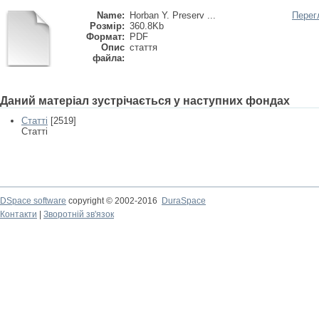
Name:
Horban Y. Preserv ...
Перег
Розмір:
360.8Kb
Формат:
PDF
Опис
стаття
файла:
Даний матеріал зустрічається у наступних фондах
Статті
[2519]
Статті
DSpace software
copyright © 2002-2016
DuraSpace
Контакти
|
Зворотній зв'язок