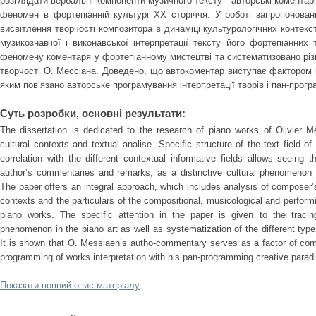
розглядати вербальні компоненти музичного тексту - авторські коментар
феномен в фортепіанній культурі ХХ сторіччя. У роботі запропонова
висвітлення творчості композитора в динаміці культурологічних контекс
музикознавчої і виконавської інтерпретації тексту його фортепіанних
феномену коментаря у фортепіанному мистецтві та систематизовано різ
творчості О. Мессіана. Доведено, що автокоментар виступає фактором ц
яким пов’язано авторське програмування інтерпретації творів і пан-прог
Суть розробки, основні результати:
The dissertation is dedicated to the research of piano works of Olivier M
cultural contexts and textual analise. Specific structure of the text field
correlation with the different contextual informative fields allows seeing
author’s commentaries and remarks, as a distinctive cultural phenomenon o
The paper offers an integral approach, which includes analysis of composer’s
contexts and the particulars of the compositional, musicological and performin
piano works. The specific attention in the paper is given to the trac
phenomenon in the piano art as well as systematization of the different ty
It is shown that О. Messiaen’s autho-commentary serves as a factor of com
programming of works interpretation with his pan-programming creative parad
Показати повний опис матеріалу