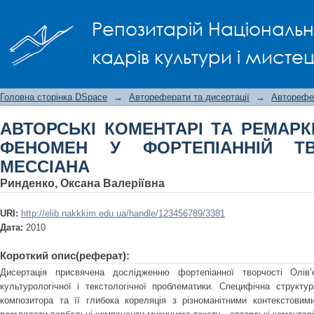
АВТОРСЬКІ КОМЕНТАРІ ТА РЕ
Репозитарій Національно
ФОРТЕПІАННІЙ ТВОРЧОСТІ ОЛІВ’Є М
кадрів культури і мисте
Головна сторінка DSpace
→
Автореферати та дисертації
→
Авторефе
АВТОРСЬКІ КОМЕНТАРІ ТА РЕМАРК
ФЕНОМЕН У ФОРТЕПІАННІЙ ТВ
МЕССІАНА
Ринденко, Оксана Валеріївна
URI:
http://elib.nakkkim.edu.ua/handle/123456789/3381
Дата:
2010
Короткий опис(реферат):
Дисертація присвячена дослідженню фортепіанної творчості Олів’
культурологічної і текстологічної проблематики. Специфічна структу
композитора та її глибока кореляція з різноманітними контекстови