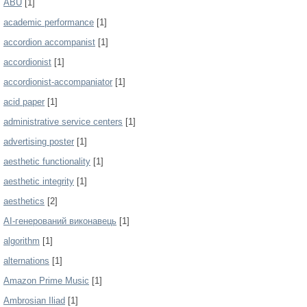
ABU
[1]
academic performance
[1]
accordion accompanist
[1]
accordionist
[1]
accordionist-accompaniator
[1]
acid paper
[1]
administrative service centers
[1]
advertising poster
[1]
aesthetic functionality
[1]
aesthetic integrity
[1]
aesthetics
[2]
AI-генерований виконавець
[1]
algorithm
[1]
alternations
[1]
Amazon Prime Music
[1]
Ambrosian Iliad
[1]