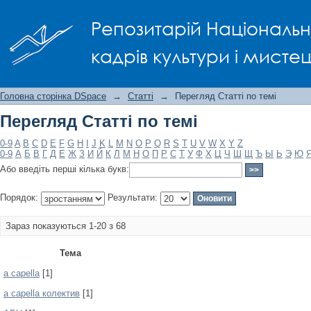
Перегляд Статті по темі
Репозитарій Національно
кадрів культури і мисте
Головна сторінка DSpace
→
Статті
→
Перегляд Статті по темі
Перегляд Статті по темі
0-9
A
B
C
D
E
F
G
H
I
J
K
L
M
N
O
P
Q
R
S
T
U
V
W
X
Y
Z
0-9
А
Б
В
Г
Д
Е
Ж
З
И
Й
К
Л
М
Н
О
П
Р
С
Т
У
Ф
Х
Ц
Ч
Ш
Щ
Ъ
Ы
Ь
Э
Ю
Або введіть перші кілька букв:
Порядок:
Результати:
Зараз показуються 1-20 з 68
Тема
a capella
[1]
a capella колектив
[1]