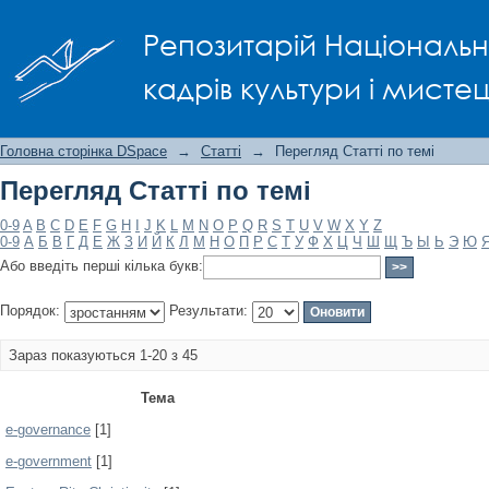
Перегляд Статті по темі
Репозитарій Національно
кадрів культури і мисте
Головна сторінка DSpace
→
Статті
→
Перегляд Статті по темі
Перегляд Статті по темі
0-9
A
B
C
D
E
F
G
H
I
J
K
L
M
N
O
P
Q
R
S
T
U
V
W
X
Y
Z
0-9
А
Б
В
Г
Д
Е
Ж
З
И
Й
К
Л
М
Н
О
П
Р
С
Т
У
Ф
Х
Ц
Ч
Ш
Щ
Ъ
Ы
Ь
Э
Ю
Або введіть перші кілька букв:
Порядок:
Результати:
Зараз показуються 1-20 з 45
Тема
e-governance
[1]
e-government
[1]