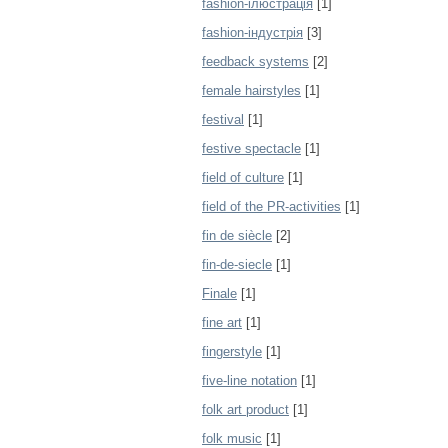
fashion-ілюстрація
[1]
fashion-індустрія
[3]
feedback systems
[2]
female hairstyles
[1]
festival
[1]
festive spectacle
[1]
field of culture
[1]
field of the PR-activities
[1]
fin de siècle
[2]
fin-de-siecle
[1]
Finale
[1]
fine art
[1]
fingerstyle
[1]
five-line notation
[1]
folk art product
[1]
folk music
[1]