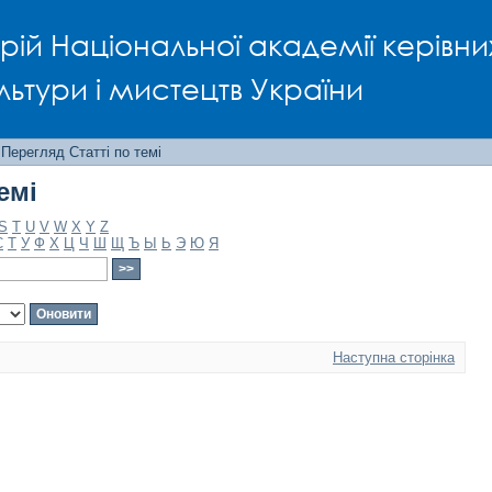
емі
рій Національної академії керівни
льтури і мистецтв України
Перегляд Статті по темі
емі
S
T
U
V
W
X
Y
Z
С
Т
У
Ф
Х
Ц
Ч
Ш
Щ
Ъ
Ы
Ь
Э
Ю
Я
Наступна сторінка