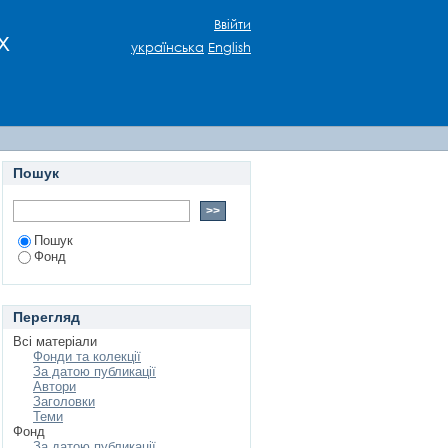
Ввійти
х
українська
English
Пошук
Пошук
Фонд
Перегляд
Всі матеріали
Фонди та колекції
За датою публикації
Автори
Заголовки
Теми
Фонд
За датою публикації