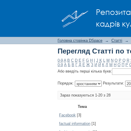
Перегляд Статті по т
Репозита
кадрів ку
Головна сторінка DSpace
→
Статті
→
Перегляд Статті по т
0-9
A
B
C
D
E
F
G
H
I
J
K
L
M
N
O
P
Q
R
0-9
А
Б
В
Г
Д
Е
Ж
З
И
Й
К
Л
М
Н
О
П
Р
Або введіть перші кілька букв:
Порядок:
Результати:
Зараз показуються 1-20 з 28
Тема
Facebook
[3]
factual information
[1]