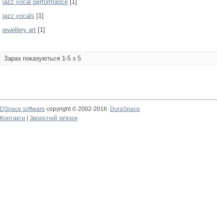
jazz vocal performance
[1]
jazz vocals
[1]
jewellery art
[1]
Зараз показуються 1-5 з 5
DSpace software
copyright © 2002-2016
DuraSpace
Контакти
|
Зворотній зв'язок