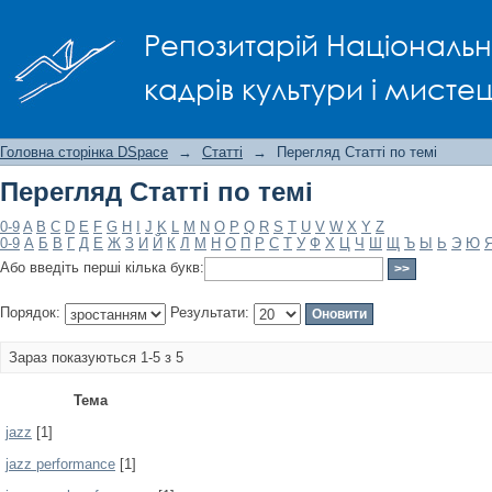
Перегляд Статті по темі
Репозитарій Національно
кадрів культури і мисте
Головна сторінка DSpace
→
Статті
→
Перегляд Статті по темі
Перегляд Статті по темі
0-9
A
B
C
D
E
F
G
H
I
J
K
L
M
N
O
P
Q
R
S
T
U
V
W
X
Y
Z
0-9
А
Б
В
Г
Д
Е
Ж
З
И
Й
К
Л
М
Н
О
П
Р
С
Т
У
Ф
Х
Ц
Ч
Ш
Щ
Ъ
Ы
Ь
Э
Ю
Або введіть перші кілька букв:
Порядок:
Результати:
Зараз показуються 1-5 з 5
Тема
jazz
[1]
jazz performance
[1]