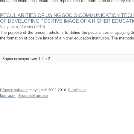
education institutions’ institutional repositories for information and library dire
PECULIARITIES OF USING SOCIO-COMMUNICATION TEC
OF DEVELOPING POSITIVE IMAGE OF A HIGHER EDUCATI
Vasylenko, Valeriia
(
2019
)
The purpose of the present article is to define the peculiarities of applying
the formation of positive image of a higher education institution. The methodol
Зараз показуються 1-2 з 2
DSpace software
copyright © 2002-2016
DuraSpace
Контакти
|
Зворотній зв'язок