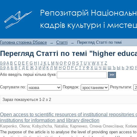
Перегляд Статті по темі "higher educat
Репозитарій Національно
кадрів культури і мисте
Головна сторінка DSpace
→
Статті
→
Перегляд Статті по темі
Перегляд Статті по темі "higher educat
0-9
A
B
C
D
E
F
G
H
I
J
K
L
M
N
O
P
Q
R
S
T
U
V
W
X
Y
Z
0-9
А
Б
В
Г
Д
Е
Ж
З
И
Й
К
Л
М
Н
О
П
Р
С
Т
У
Ф
Х
Ц
Ч
Ш
Щ
Ъ
Ы
Ь
Э
Ю
Або введіть перші кілька букв:
Сортувати по:
Порядок:
Результати:
Зараз показуються 1-2 з 2
Open access to scientific resources of institutional repositories
institutions for information and library direction
Karpenko, Olena
;
Kobyzhcha, Nataliia
;
Карпенко, Олена Олексіївна
;
Кобиж
The purpose of the article is to analyse the level of providing open access to