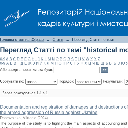
Перегляд Статті по темі "historical m
Репозитарій Національно
кадрів культури і мисте
Головна сторінка DSpace
→
Статті
→
Перегляд Статті по темі
Перегляд Статті по темі "historical 
0-9
A
B
C
D
E
F
G
H
I
J
K
L
M
N
O
P
Q
R
S
T
U
V
W
X
Y
Z
0-9
А
Б
В
Г
Д
Е
Ж
З
И
Й
К
Л
М
Н
О
П
Р
С
Т
У
Ф
Х
Ц
Ч
Ш
Щ
Ъ
Ы
Ь
Э
Ю
Або введіть перші кілька букв:
Сортувати по:
Порядок:
Результати:
Зараз показуються 1-1 з 1
Documentation and registration of damages and destructions of 
the armed aggression of Russia against Ukraine
Dobrovolska, Viktoriia
(
2024
)
The purpose of the study is to highlight the main aspects of accounting and re