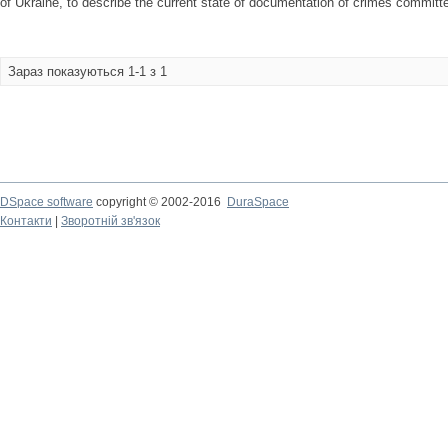
of Ukraine, to describe the current state of documentation of crimes committe
Зараз показуються 1-1 з 1
DSpace software
copyright © 2002-2016
DuraSpace
Контакти
|
Зворотній зв'язок