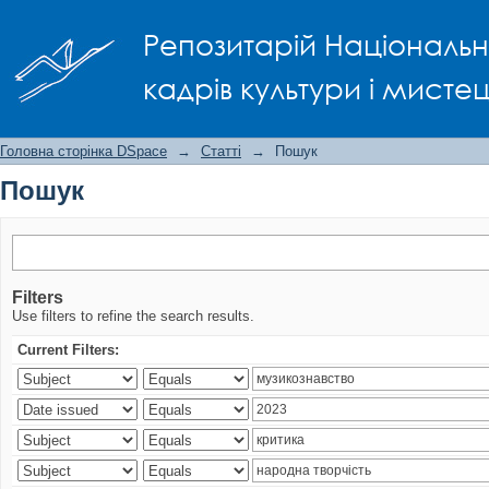
Пошук
Репозитарій Національно
кадрів культури і мисте
Головна сторінка DSpace
→
Статті
→
Пошук
Пошук
Filters
Use filters to refine the search results.
Current Filters: