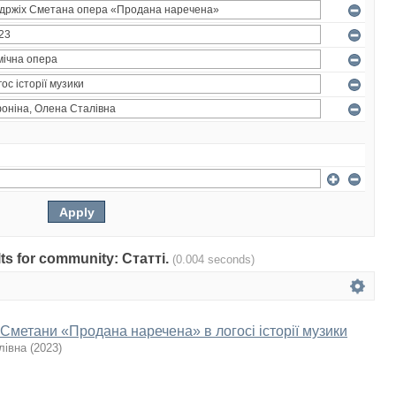
ults for community: Статті.
(0.004 seconds)
Сметани «Продана наречена» в логосі історії музики
лівна
(
2023
)