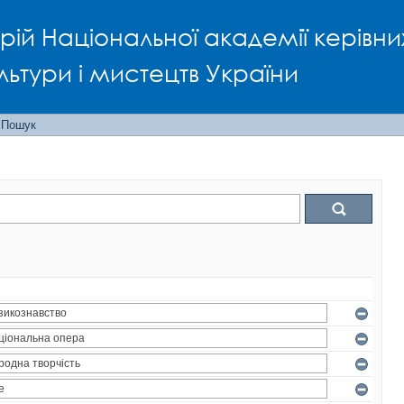
рій Національної академії керівни
льтури і мистецтв України
Пошук