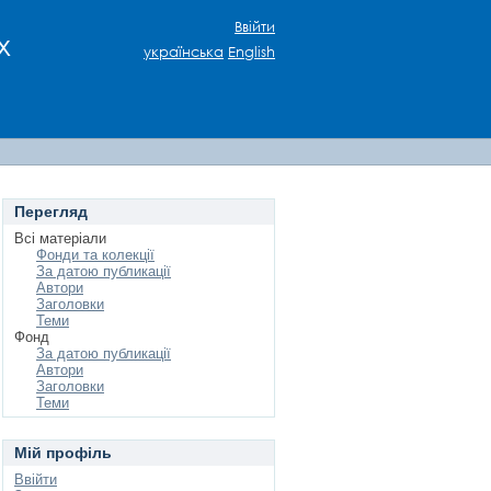
Ввійти
х
українська
English
Перегляд
Всі матеріали
Фонди та колекції
За датою публикації
Автори
Заголовки
Теми
Фонд
За датою публикації
Автори
Заголовки
Теми
Мій профіль
Ввійти