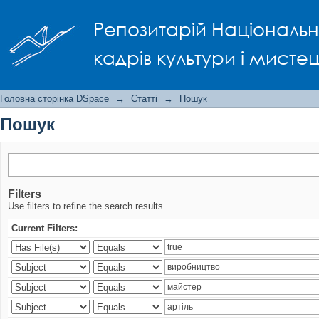
Пошук
Репозитарій Національно
кадрів культури і мисте
Головна сторінка DSpace
→
Статті
→
Пошук
Пошук
Filters
Use filters to refine the search results.
Current Filters: