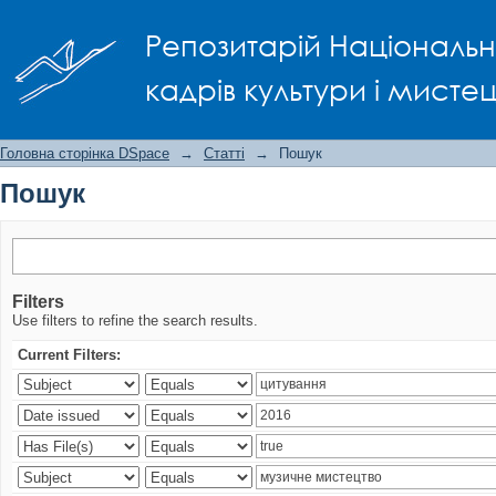
Пошук
Репозитарій Національно
кадрів культури і мисте
Головна сторінка DSpace
→
Статті
→
Пошук
Пошук
Filters
Use filters to refine the search results.
Current Filters: