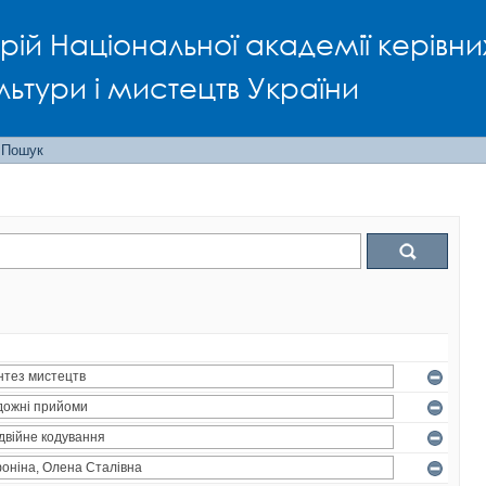
рій Національної академії керівни
льтури і мистецтв України
Пошук