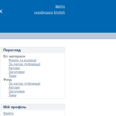
Ввійти
х
українська
English
Перегляд
Всі матеріали
Фонди та колекції
За датою публикації
Автори
Заголовки
Теми
Фонд
За датою публикації
Автори
Заголовки
Теми
Мій профіль
Ввійти