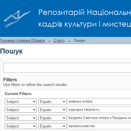
Пошук
Репозитарій Національно
кадрів культури і мисте
Головна сторінка DSpace
→
Статті
→
Пошук
Пошук
Filters
Use filters to refine the search results.
Current Filters: