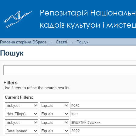
Пошук
Репозитарій Національно
кадрів культури і мисте
Головна сторінка DSpace
→
Статті
→
Пошук
Пошук
Filters
Use filters to refine the search results.
Current Filters: