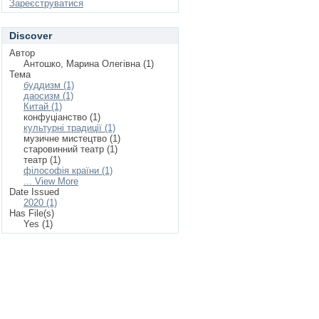
Зареєструватися
Discover
Автор
Антошко, Марина Олегівна (1)
Тема
буддизм (1)
даосизм (1)
Китай (1)
конфуціанство (1)
культурні традиції (1)
музичне мистецтво (1)
старовинний театр (1)
театр (1)
філософія країни (1)
... View More
Date Issued
2020 (1)
Has File(s)
Yes (1)