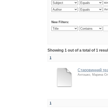
New Filters:
Showing 1 out of a total of 1 res
1
Старовинний теа
Антошко, Марина Ол
1