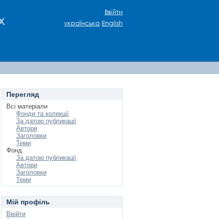
Ввійти
х
українська
English
Перегляд
Всі матеріали
Фонди та колекції
За датою публикації
Автори
Заголовки
Теми
Фонд
За датою публикації
Автори
Заголовки
Теми
Мій профіль
Ввійти