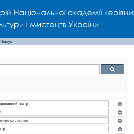
рій Національної академії керівни
льтури і мистецтв України
Пошук