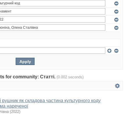
ults for community: Статті.
(0.002 seconds)
й рушник як складова частина культурного коду
ма нареченої
лівна
(
2022
)