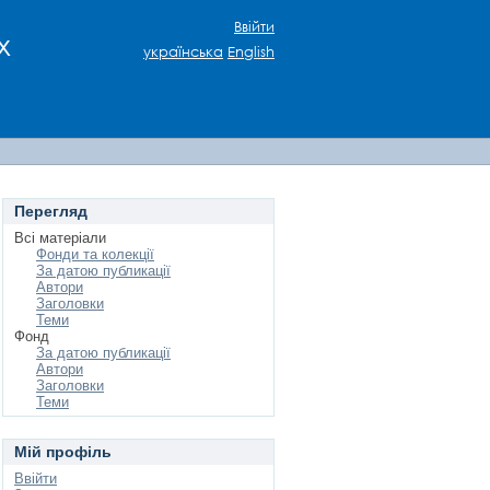
Ввійти
х
українська
English
Перегляд
Всі матеріали
Фонди та колекції
За датою публикації
Автори
Заголовки
Теми
Фонд
За датою публикації
Автори
Заголовки
Теми
Мій профіль
Ввійти