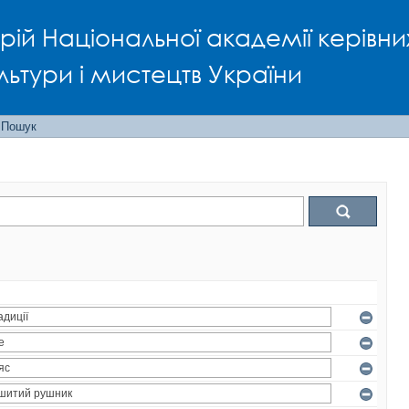
рій Національної академії керівни
льтури і мистецтв України
Пошук